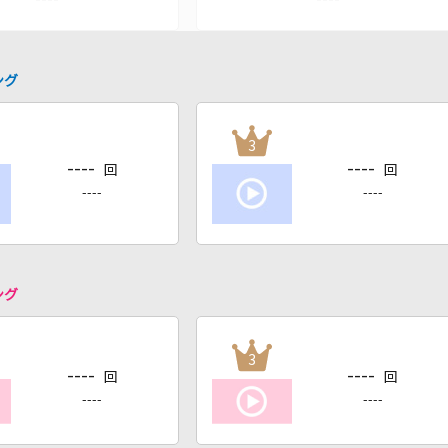
ング
3
----
----
回
回
----
----
ング
3
----
----
回
回
----
----