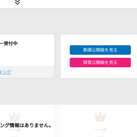
2026年8月度
ー受付中
動画公開曲を見る
録音公開曲を見る
キング
2
3
----
----
点
点
----
----