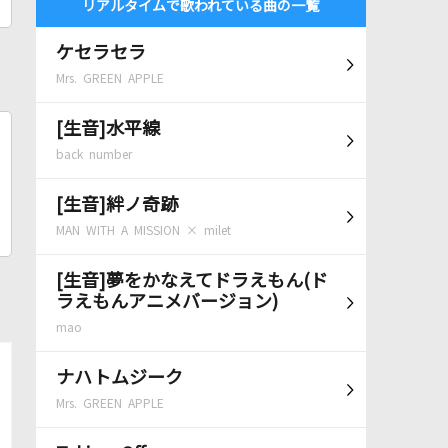
リアルタイムで歌われている曲の一覧
ケセラセラ
Mrs. GREEN APPLE
[生音]水平線
back number
[生音]絆ノ奇跡
MAN WITH A MISSION × milet
[生音]夢をかなえてドラえもん(ド
ラえもんアニメバージョン)
mao
ナハトムジーク
Mrs. GREEN APPLE