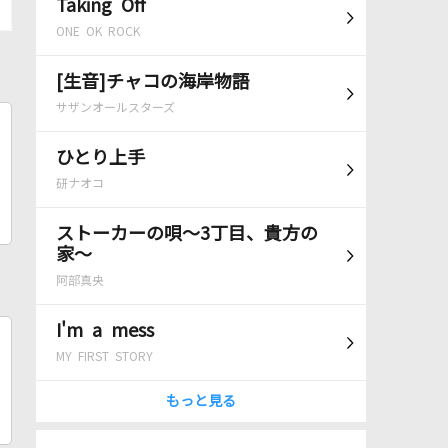
Taking Off
ONE OK ROCK
[生音]チャコの海岸物語
サザンオールスターズ
ひとり上手
研ナオコ
ストーカーの唄～3丁目、貴方の
家～
阿部真央
I'm a mess
MY FIRST STORY
もっと見る