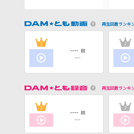
再生回数ランキ
1
2
----
回
----
再生回数ランキ
1
2
----
回
----