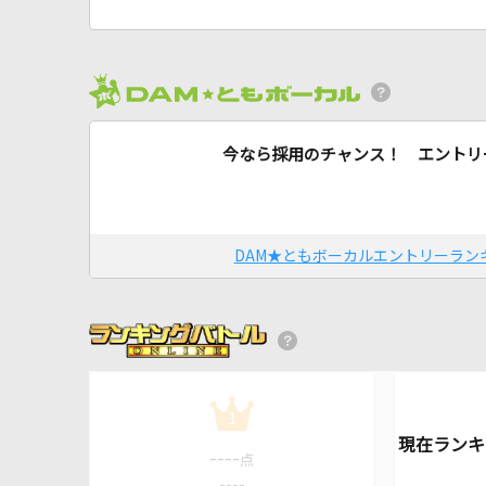
今なら採用のチャンス！ エントリ
DAM★ともボーカルエントリーラン
1
----
点
----