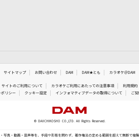
サイトマップ
お問い合わせ
DAM
DAM★とも
カラオケ＠DAM
サイトのご利用について
カラオケご利用にあたっての注意事項
利用規約
ーポリシー
クッキー設定
インフォマティブデータの取得について
ご契
© DAIICHIKOSHO CO.,LTD. All Rights Reserved.
・写真・動画・音声等を、手段や形態を問わず、著作権法の定める範囲を超えて無断で複