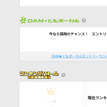
今なら採用のチャンス！ エントリ
DAM★ともボーカルエントリーラン
1
----
点
----