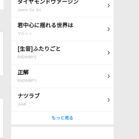
ダイヤモンドヴァージン
Janne Da Arc
君中心に揺れる世界は
マルシィ
[生音]ふたりごと
RADWIMPS
正解
RADWIMPS
ナツラブ
Juliet
もっと見る