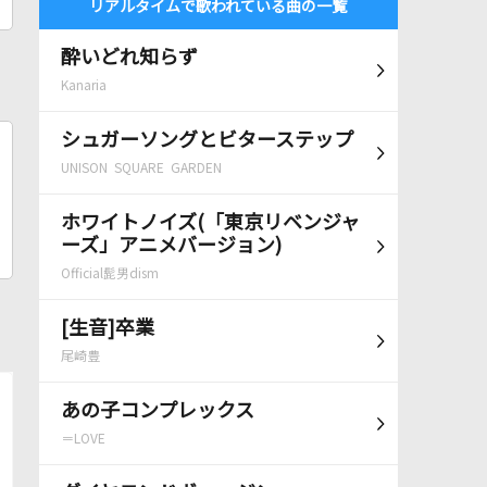
リアルタイムで歌われている曲の一覧
酔いどれ知らず
Kanaria
シュガーソングとビターステップ
UNISON SQUARE GARDEN
ホワイトノイズ(「東京リベンジャ
ーズ」アニメバージョン)
Official髭男dism
[生音]卒業
尾崎豊
あの子コンプレックス
＝LOVE