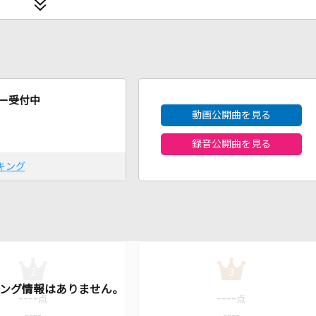
2026年8月度
ー受付中
動画公開曲を見る
録音公開曲を見る
キング
2
3
----
----
点
点
----
----