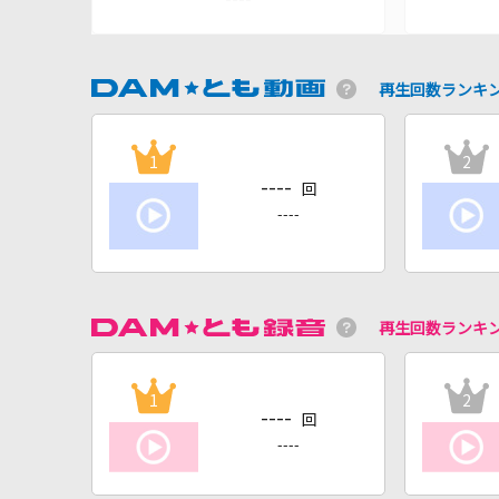
再生回数ランキ
1
2
----
回
----
再生回数ランキ
1
2
----
回
----