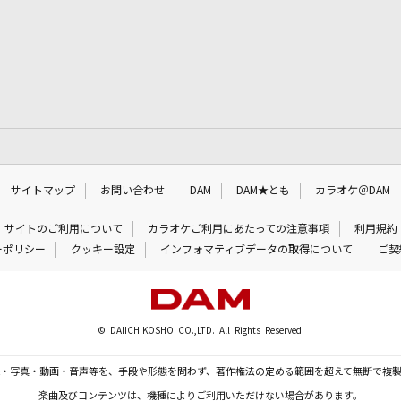
サイトマップ
お問い合わせ
DAM
DAM★とも
カラオケ＠DAM
サイトのご利用について
カラオケご利用にあたっての注意事項
利用規約
ーポリシー
クッキー設定
インフォマティブデータの取得について
ご契
© DAIICHIKOSHO CO.,LTD. All Rights Reserved.
・写真・動画・音声等を、手段や形態を問わず、著作権法の定める範囲を超えて無断で複
楽曲及びコンテンツは、機種によりご利用いただけない場合があります。