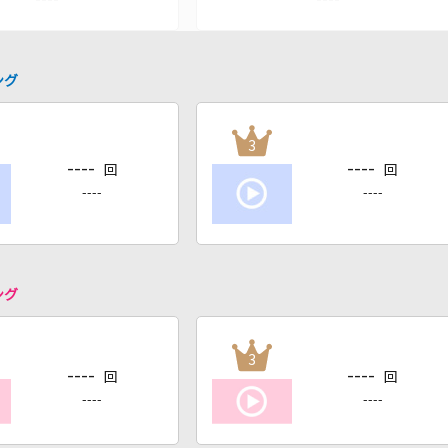
ング
3
----
----
回
回
----
----
ング
3
----
----
回
回
----
----