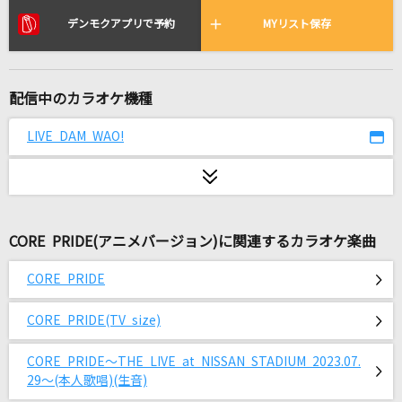
hazama
デンモクアプリで予約
MYリスト保存
4na
指輪物語
配信中のカラオケ機種
Acid Black Cherry
LIVE DAM WAO!
ロンサム・シーズン
岡田有希子
[生音]千年の懸想文
五木ひろし
CORE PRIDE(アニメバージョン)に関連するカラオケ楽曲
スターマイン
CORE PRIDE
Da-iCE
CORE PRIDE(TV size)
花束のかわりにメロディーを
CORE PRIDE～THE LIVE at NISSAN STADIUM 2023.07.
清水翔太
29～(本人歌唱)(生音)