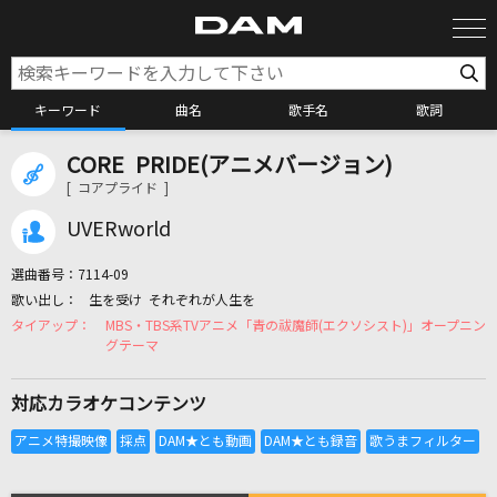
キーワード
曲名
歌手名
歌詞
CORE PRIDE(アニメバージョン)
カラオケ検索
[ コアプライド ]
UVERworld
カラオケ店舗検索
選曲番号：
7114-09
生を受け それぞれが人生を
カラオケリクエスト
MBS・TBS系TVアニメ「青の祓魔師(エクソシスト)」オープニン
グテーマ
全国りれき
対応カラオケコンテンツ
リアルタイムで歌われている曲の一覧