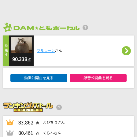
みちしるべ
茅原実里
[生音]サウダージ
2026年8月度
ポルノグラフィティ
Last Man Standing [ラスト・マン・スタンデ
マルレーン
さん
ィング]
90.338
点
Bon Jovi
DAM★ともボーカルエントリーランキング
動画公開曲を見る
録音公開曲を見る
[生音]DESIRE～情熱～
中森明菜
もっと見る
DAMの新曲・ランキングなど
83.862
えびちりさん
1
点
カラオケ最新情報をチェック！
80.461
くらんさん
2
点