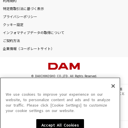
利用規約
特定商取引法に基づく表示
プライバシーポリシー
クッキー設定
インフォマティブデータの取得について
ご契約方法
企業情報（コーポレートサイト）
© DAIICHIKOSHO CO.,LTD. All Rights Reserved.
このサイトに掲載されている一切の文章・画像・写真・動画・音声等を、手段や形態
を問わず、著作権法の定める範囲を超えて無断で複製、転載、ファイル化などすること
We use cookies to improve your experience on our
を禁じます。
website, to personalize content and ads and to analyze
our traffic. Please click [Cookie Settings] to customize
楽曲及びコンテンツは、機種によりご利用いただけない場合があります。
your cookie settings on our website.
楽曲及びコンテンツの配信日、配信内容が変更になる場合があります。
楽曲によりMYリスト保存ができない場合があります。
Accept All Cookies
JASRAC許諾番号