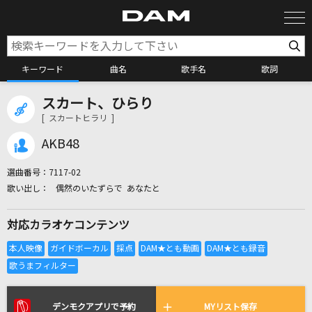
キーワード
曲名
歌手名
歌詞
スカート、ひらり
カラオケ検索
[ スカートヒラリ ]
AKB48
カラオケ店舗検索
選曲番号：
7117-02
偶然のいたずらで あなたと
カラオケリクエスト
対応カラオケコンテンツ
全国りれき
リアルタイムで歌われている曲の一覧
デンモクアプリで予約
MYリスト保存