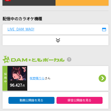
神経がワレタ寒い夜
PIERROT(Pierrot)
配信中のカラオケ機種
[生音]音のない森
ポルノグラフィティ
LIVE DAM WAO!
[生音]TSUNAMI
サザンオールスターズ
[生音]さよならエレジー
2026年8月度
菅田将暉
チルノのパーフェクトさんすう教室
咲野端りら
さん
イオシス/miko(Alternative ending),quim(IOSYS)
96.427
点
DAM★ともボーカルエントリーランキング
死神
動画公開曲を見る
録音公開曲を見る
米津玄師