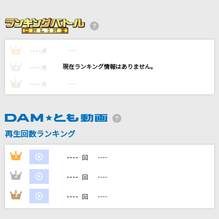
プラトニック・プラネット(Ultimate Juice Ve
r.)
Juice=Juice
----
----
1
点
crossing field
----
----
2
点
LiSA
----
----
3
点
[生音]雪月花
ヤングスキニー
[生音]Heartache
再生回数ランキング
ONE OK ROCK
----
1
----
回
もっと見る
----
2
----
回
DAMの新曲・ランキングなど
----
3
----
回
カラオケ最新情報をチェック！