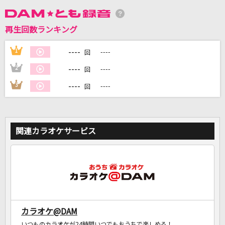
再生回数ランキング
DAMに会員登録・ログインして
カラオケをもっと楽しもう！
----
1
----
回
----
2
----
回
----
3
----
回
自宅でカラオケ歌い放題！
家族や友達と一緒に！練習にも！
関連カラオケサービス
カラオケ@DAM
いつものカラオケが24時間いつでもおうちで楽しめる！