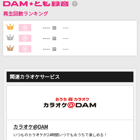
再生回数ランキング
DAMに会員登録・ログインして
カラオケをもっと楽しもう！
----
1
----
回
----
2
----
回
----
3
----
回
自宅でカラオケ歌い放題！
家族や友達と一緒に！練習にも！
関連カラオケサービス
カラオケ@DAM
いつものカラオケが24時間いつでもおうちで楽しめる！