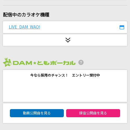
ハナミズキ
一青 窈
配信中のカラオケ機種
lulu.
LIVE DAM WAO!
Mrs. GREEN APPLE
[プロオケ]桜
コブクロ
2026年8月度
花鳥風月
今なら採用のチャンス！ エントリー受付中
SEKAI NO OWARI(世界の終わり)
カルテNo.2222
きゅるりんってしてみて
DAM★ともボーカルエントリーランキング
そばかす
動画公開曲を見る
録音公開曲を見る
JUDY AND MARY