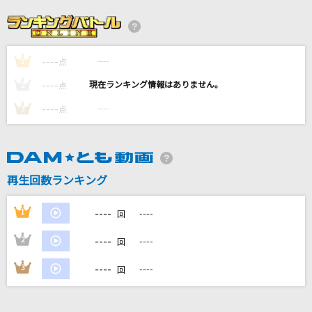
アスノヨゾラ哨戒班
Orangestar feat.IA
----
----
1
怪獣の花唄
点
Vaundy
----
----
2
点
----
----
3
点
[生音]HOT LIMIT
T.M.Revolution
Clattanoia
再生回数ランキング
OxT
----
1
----
回
もっと見る
----
2
----
回
DAMの新曲・ランキングなど
----
3
----
回
カラオケ最新情報をチェック！