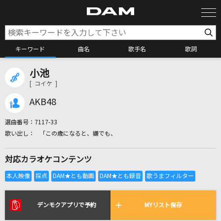
キーワード
曲名
歌手名
歌詞
小池
カラオケ検索
[ コイケ ]
AKB48
カラオケ店舗検索
選曲番号：
7117-33
「この歳になると、嫌でも、
カラオケリクエスト
対応カラオケコンテンツ
全国りれき
リアルタイムで歌われている曲の一覧
デンモクアプリで予約
MYリスト保存