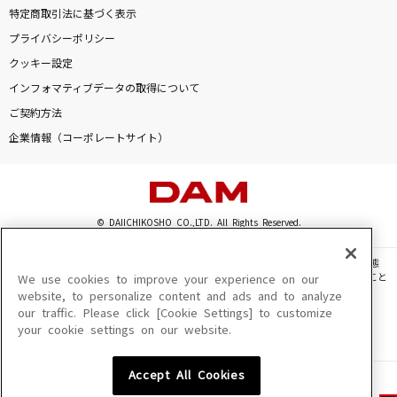
特定商取引法に基づく表示
プライバシーポリシー
クッキー設定
インフォマティブデータの取得について
ご契約方法
企業情報（コーポレートサイト）
© DAIICHIKOSHO CO.,LTD. All Rights Reserved.
このサイトに掲載されている一切の文章・画像・写真・動画・音声等を、手段や形態
を問わず、著作権法の定める範囲を超えて無断で複製、転載、ファイル化などすること
We use cookies to improve your experience on our
を禁じます。
website, to personalize content and ads and to analyze
our traffic. Please click [Cookie Settings] to customize
楽曲及びコンテンツは、機種によりご利用いただけない場合があります。
your cookie settings on our website.
楽曲及びコンテンツの配信日、配信内容が変更になる場合があります。
楽曲によりMYリスト保存ができない場合があります。
Accept All Cookies
JASRAC許諾番号
6602250213Y31015 6602250112Y38026 6602250240Y31015