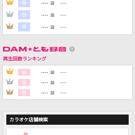
----
1
----
回
----
2
----
回
DAMに会員登録・ログインして
カラオケをもっと楽しもう！
----
3
----
回
自宅でカラオケ歌い放題！
再生回数ランキング
家族や友達と一緒に！練習にも！
----
1
----
回
----
2
----
回
----
3
----
回
カラオケ店舗検索