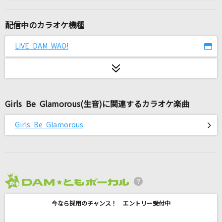
[生音]ずっと、ふたりで
家入レオ
配信中のカラオケ機種
ファンタスティポ
LIVE DAM WAO!
トラジ・ハイジ
HOWEVER
GLAY
Girls Be Glamorous(生音)に関連するカラオケ楽曲
Dear
Girls Be Glamorous
Mrs. GREEN APPLE
innocent world
Mr.Children
2026年8月度
[生音]ヒトリノ夜
今なら採用のチャンス！ エントリー受付中
ポルノグラフィティ