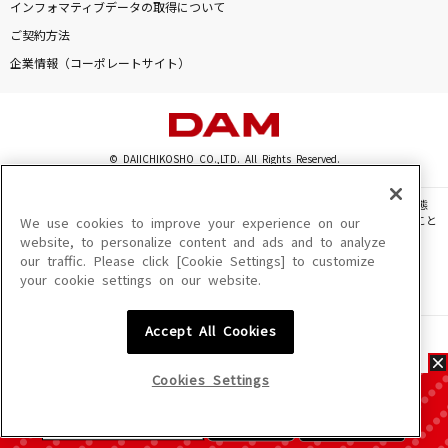
インフォマティブデータの取得について
ご契約方法
企業情報（コーポレートサイト）
© DAIICHIKOSHO CO.,LTD. All Rights Reserved.
このサイトに掲載されている一切の文章・画像・写真・動画・音声等を、手段や形態
を問わず、著作権法の定める範囲を超えて無断で複製、転載、ファイル化などすること
We use cookies to improve your experience on our
を禁じます。
website, to personalize content and ads and to analyze
our traffic. Please click [Cookie Settings] to customize
楽曲及びコンテンツは、機種によりご利用いただけない場合があります。
your cookie settings on our website.
楽曲及びコンテンツの配信日、配信内容が変更になる場合があります。
楽曲によりMYリスト保存ができない場合があります。
Accept All Cookies
JASRAC許諾番号
6602250213Y31015 6602250112Y38026 6602250240Y31015
6602250241Y45122
Cookies Settings
NexTone許諾番号
ID000002945 ID000002947 ID000002937 ID000002938