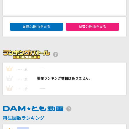
[生音]ドライフラワー
優里
DAM★ともボーカルエントリーランキング
[生音]ないものねだり
動画公開曲を見る
録音公開曲を見る
KANA-BOON
ライラック
Mrs. GREEN APPLE
----
----
1
点
瞑目の白き残像
藤原泰衡(鳥海浩輔)
----
----
2
点
----
----
3
点
もっと見る
DAMの新曲・ランキングなど
カラオケ最新情報をチェック！
再生回数ランキング