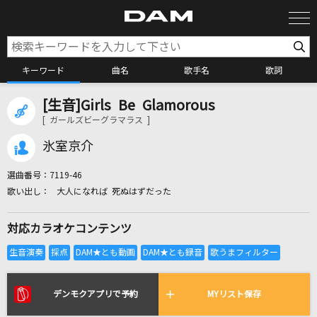
キーワード
曲名
歌手名
歌詞
[生音]Girls Be Glamorous
カラオケ検索
[ ガールズビーグラマラス ]
氷室京介
カラオケ店舗検索
選曲番号：
7119-46
大人になれば 死ぬはずだった
カラオケリクエスト
対応カラオケコンテンツ
全国りれき
リアルタイムで歌われている曲の一覧
デンモクアプリで予約
MYリスト保存