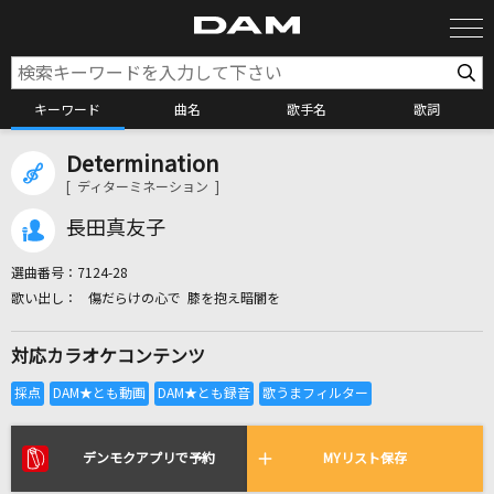
キーワード
曲名
歌手名
歌詞
Determination
カラオケ検索
[ ディターミネーション ]
長田真友子
カラオケ店舗検索
選曲番号：
7124-28
傷だらけの心で 膝を抱え暗闇を
カラオケリクエスト
対応カラオケコンテンツ
全国りれき
リアルタイムで歌われている曲の一覧
デンモクアプリで予約
MYリスト保存