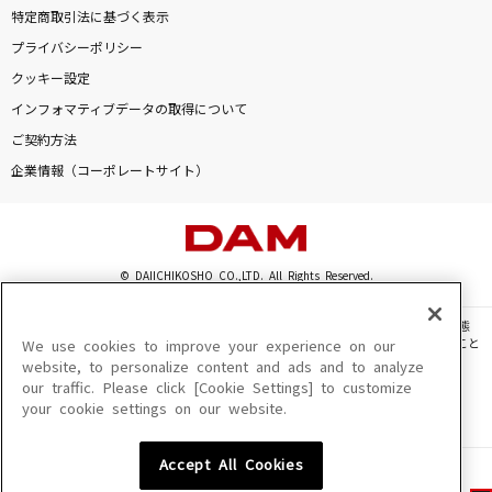
特定商取引法に基づく表示
プライバシーポリシー
クッキー設定
インフォマティブデータの取得について
ご契約方法
企業情報（コーポレートサイト）
© DAIICHIKOSHO CO.,LTD. All Rights Reserved.
このサイトに掲載されている一切の文章・画像・写真・動画・音声等を、手段や形態
を問わず、著作権法の定める範囲を超えて無断で複製、転載、ファイル化などすること
We use cookies to improve your experience on our
を禁じます。
website, to personalize content and ads and to analyze
our traffic. Please click [Cookie Settings] to customize
楽曲及びコンテンツは、機種によりご利用いただけない場合があります。
your cookie settings on our website.
楽曲及びコンテンツの配信日、配信内容が変更になる場合があります。
楽曲によりMYリスト保存ができない場合があります。
Accept All Cookies
JASRAC許諾番号
6602250213Y31015 6602250112Y38026 6602250240Y31015