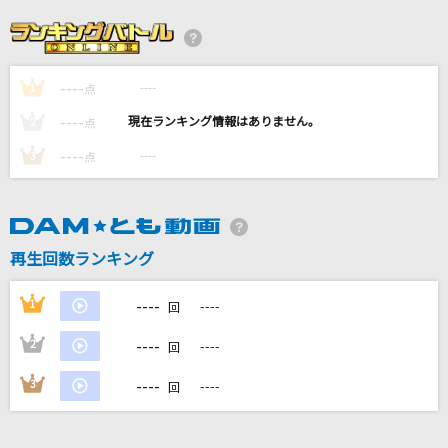
水平線
back number
----
----
1
CHE.R.RY
点
YUI
----
----
2
点
----
----
3
点
睡蓮花
湘南乃風
夜明けと蛍
再生回数ランキング
Ado
----
1
----
回
もっと見る
----
2
----
回
DAMの新曲・ランキングなど
----
3
----
回
カラオケ最新情報をチェック！