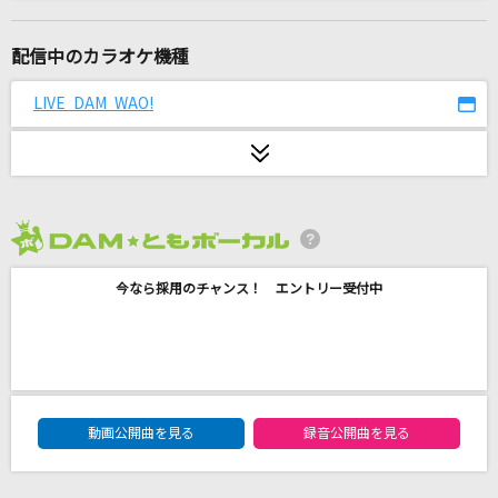
[生音]しるし
Mr.Children
配信中のカラオケ機種
[生音]ツキミソウ
LIVE DAM WAO!
Novelbright
ダイヤモンドヴァージン
Janne Da Arc
2026年8月度
ケセラセラ
今なら採用のチャンス！ エントリー受付中
Mrs. GREEN APPLE
マル・マル・モリ・モリ!
薫と友樹、たまにムック。
DAM★ともボーカルエントリーランキング
ドラマツルギー
動画公開曲を見る
録音公開曲を見る
Eve