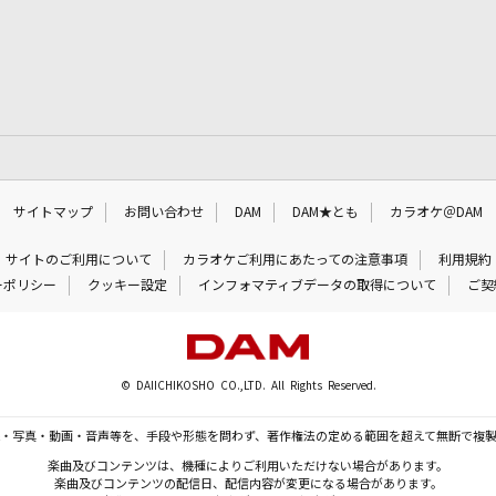
サイトマップ
お問い合わせ
DAM
DAM★とも
カラオケ＠DAM
サイトのご利用について
カラオケご利用にあたっての注意事項
利用規約
ーポリシー
クッキー設定
インフォマティブデータの取得について
ご契
© DAIICHIKOSHO CO.,LTD. All Rights Reserved.
・写真・動画・音声等を、手段や形態を問わず、著作権法の定める範囲を超えて無断で複
楽曲及びコンテンツは、機種によりご利用いただけない場合があります。
楽曲及びコンテンツの配信日、配信内容が変更になる場合があります。