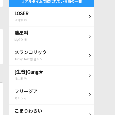
リアルタイムで歌われている曲の一覧
LOSER
米津玄師
迷星叫
MyGO!!!!!
メランコリック
Junky feat.鏡音リン
[生音]Gang★
福山雅治
フリージア
マルシィ
こまりわらい