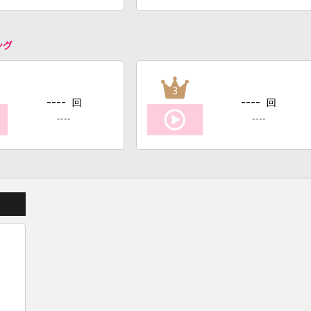
ング
3
----
----
回
回
----
----