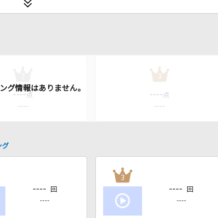
2
3
----
----
点
点
----
----
ング
3
----
----
回
回
----
----