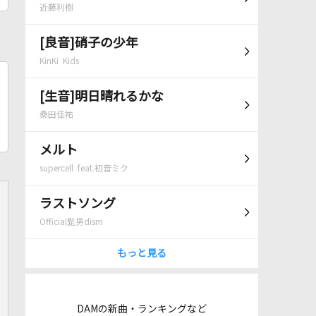
近藤利樹
[良音]硝子の少年
KinKi Kids
[生音]明日晴れるかな
桑田佳祐
メルト
supercell feat.初音ミク
ラストソング
Official髭男dism
もっと見る
DAMの新曲・ランキングなど