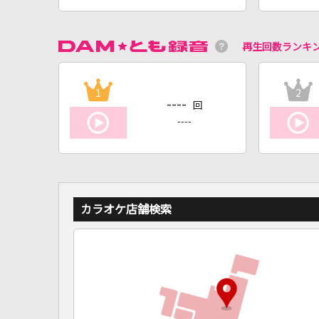
再生回数ランキ
1
2
----
回
----
カラオケ店舗検索