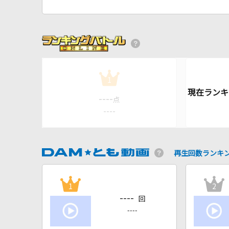
1
----
点
----
再生回数ランキ
1
2
----
回
----