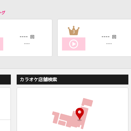
ング
3
----
----
回
回
----
----
カラオケ店舗検索