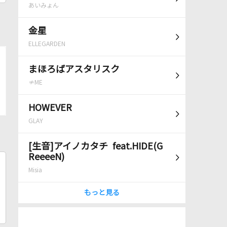
あいみょん
金星
ELLEGARDEN
まほろばアスタリスク
≠ME
HOWEVER
GLAY
[生音]アイノカタチ feat.HIDE(G
ReeeeN)
Misia
もっと見る