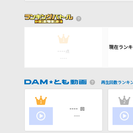
1
----
点
----
再生回数ランキ
1
2
----
回
----