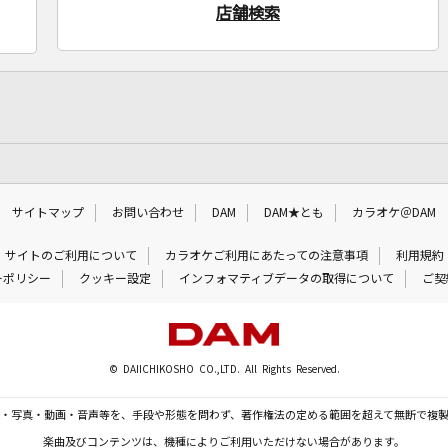
店舗検索
サイトマップ
お問い合わせ
DAM
DAM★とも
カラオケ＠DAM
サイトのご利用について
カラオケご利用にあたっての注意事項
利用規約
ーポリシー
クッキー設定
インフォマティブデータの取得について
ご契
© DAIICHIKOSHO CO.,LTD. All Rights Reserved.
・写真・動画・音声等を、手段や形態を問わず、著作権法の定める範囲を超えて無断で複
楽曲及びコンテンツは、機種によりご利用いただけない場合があります。