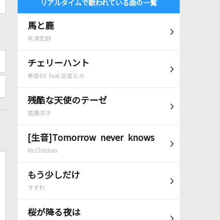
リアルタイムで歌われている曲の一覧
馬と鹿
米津玄師
チェリーハント
奏音69 feat.巡音ルカ
残酷な天使のテーゼ
高橋洋子
[生音]Tomorrow never knows
Mr.Children
もう少しだけ
すずれ
桜が降る夜は