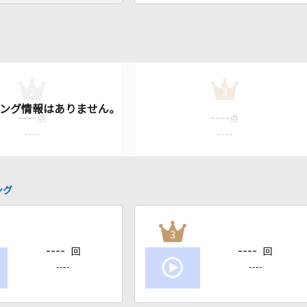
2
3
----
----
点
点
----
----
ング
3
----
----
回
回
----
----