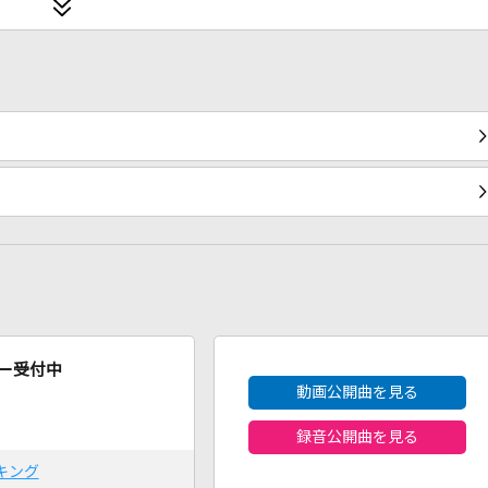
2026年8月度
ー受付中
動画公開曲を見る
録音公開曲を見る
キング