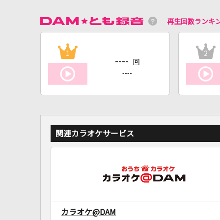
再生回数ランキ
1
2
----
回
----
関連カラオケサービス
カラオケ@DAM