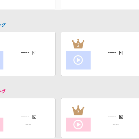
ング
3
----
----
回
回
----
----
ング
3
----
----
回
回
----
----