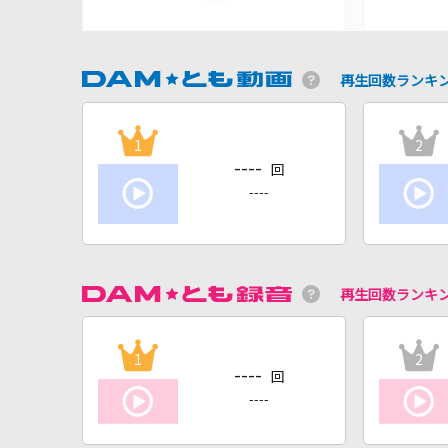
再生回数ランキ
1
2
----
回
----
再生回数ランキ
1
2
----
回
----