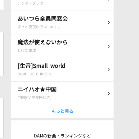
アンダーグラフ
あいつら全員同窓会
ずっと真夜中でいいのに。
魔法が使えないから
とけた電球
[生音]Small world
BUMP OF CHICKEN
ニイハオ★中国
中国(CV:甲斐田ゆき)
もっと見る
DAMの新曲・ランキングなど