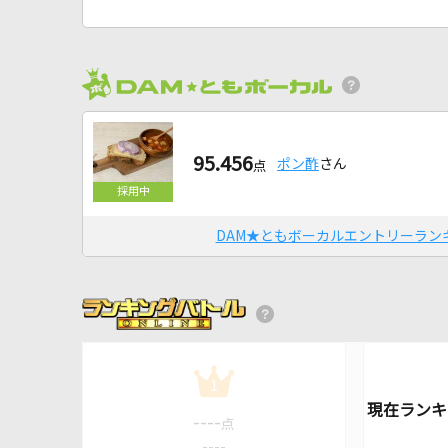
95.456
ポン酢
さん
点
DAM★ともボーカルエントリーラン
1
----
点
----