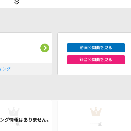
2026年8月度
動画公開曲を見る
録音公開曲を見る
キング
2
3
----
----
点
点
----
----