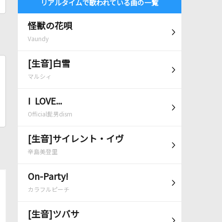
リアルタイムで歌われている曲の一覧
怪獣の花唄
Vaundy
[生音]白雪
マルシィ
I LOVE...
Official髭男dism
[生音]サイレント・イヴ
辛島美登里
On-Party!
カラフルピーチ
[生音]ツバサ