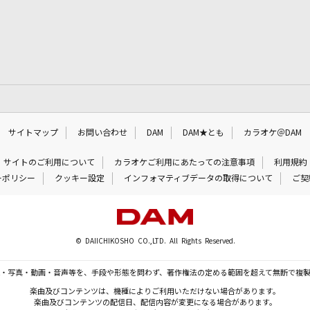
サイトマップ
お問い合わせ
DAM
DAM★とも
カラオケ＠DAM
サイトのご利用について
カラオケご利用にあたっての注意事項
利用規約
ーポリシー
クッキー設定
インフォマティブデータの取得について
ご契
© DAIICHIKOSHO CO.,LTD. All Rights Reserved.
・写真・動画・音声等を、手段や形態を問わず、著作権法の定める範囲を超えて無断で複
楽曲及びコンテンツは、機種によりご利用いただけない場合があります。
楽曲及びコンテンツの配信日、配信内容が変更になる場合があります。