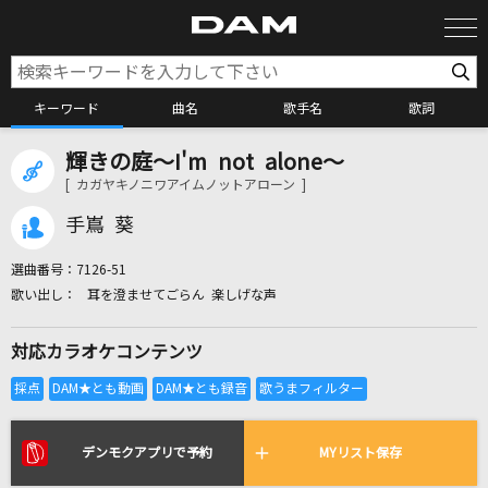
キーワード
曲名
歌手名
歌詞
輝きの庭～I'm not alone～
カラオケ検索
[ カガヤキノニワアイムノットアローン ]
手嶌 葵
カラオケ店舗検索
選曲番号：
7126-51
耳を澄ませてごらん 楽しげな声
カラオケリクエスト
対応カラオケコンテンツ
全国りれき
リアルタイムで歌われている曲の一覧
デンモクアプリで予約
MYリスト保存