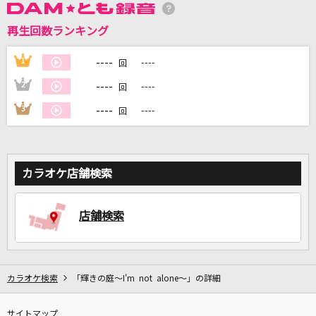
再生回数ランキング
DAMに会員登録・ログインして
カラオケをもっと楽しもう！
----
1
----
回
----
2
----
回
----
3
----
回
自宅でカラオケ歌い放題！
家族や友達と一緒に！練習にも！
カラオケ店舗検索
店舗検索
カラオケ検索
「輝きの庭～I'm not alone～」の詳細
サイトマップ