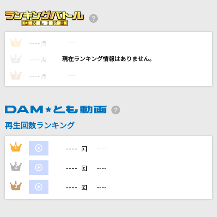
Blue Days (Jesse × Yugo Kochi)
SixTONES
----
----
1
[生音]異邦人～シルクロードのテーマ～
点
久保田早紀
----
----
2
点
----
----
3
点
[生音]Love is...
河村隆一
幸せ
再生回数ランキング
back number
----
1
----
回
もっと見る
----
2
----
回
DAMの新曲・ランキングなど
----
3
----
回
カラオケ最新情報をチェック！