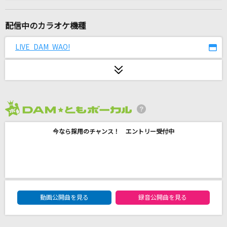
mind forest
GACKT(Gackt)
配信中のカラオケ機種
[生音]OH MY LITTLE GIRL
LIVE DAM WAO!
尾崎豊
Nighthawks
米津玄師
2026年8月度
好きすぎて滅！
今なら採用のチャンス！ エントリー受付中
M!LK
[生音]さよならエレジー
菅田将暉
DAM★ともボーカルエントリーランキング
ケセラセラ
動画公開曲を見る
録音公開曲を見る
Mrs. GREEN APPLE