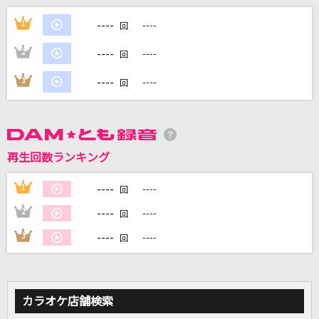
Brand New
----
1
----
回
Mrs. GREEN APPLE
----
2
----
回
僕にまかせてください
----
3
----
回
クラフト
French
大森元貴
再生回数ランキング
ハレンチ
----
1
----
回
ちゃんみな
----
2
----
回
もっと見る
----
3
----
回
DAMの新曲・ランキングなど
カラオケ最新情報をチェック！
カラオケ店舗検索