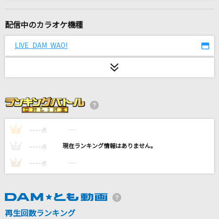
怪獣
サカナクション
配信中のカラオケ機種
シリウス
LIVE DAM WAO!
藍井エイル
[生音]晴る
ヨルシカ
[生音]流氷海峡
竹川美子
----
----
1
点
----
----
2
点
Tear Train
----
----
3
点
SixTONES
[生音]Tomorrow never knows
Mr.Children
再生回数ランキング