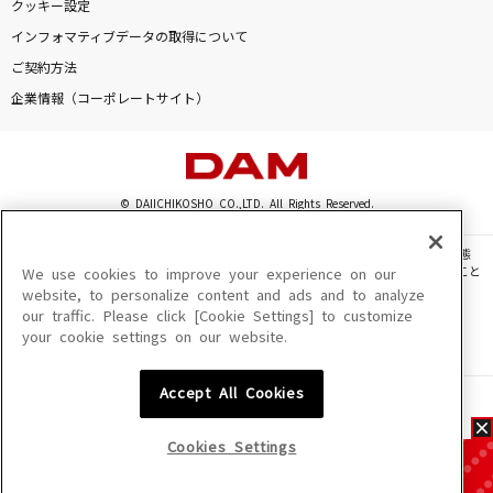
クッキー設定
インフォマティブデータの取得について
ご契約方法
企業情報（コーポレートサイト）
© DAIICHIKOSHO CO.,LTD. All Rights Reserved.
このサイトに掲載されている一切の文章・画像・写真・動画・音声等を、手段や形態
を問わず、著作権法の定める範囲を超えて無断で複製、転載、ファイル化などすること
We use cookies to improve your experience on our
を禁じます。
website, to personalize content and ads and to analyze
our traffic. Please click [Cookie Settings] to customize
楽曲及びコンテンツは、機種によりご利用いただけない場合があります。
your cookie settings on our website.
楽曲及びコンテンツの配信日、配信内容が変更になる場合があります。
楽曲によりMYリスト保存ができない場合があります。
Accept All Cookies
JASRAC許諾番号
6602250213Y31015 6602250112Y38026 6602250240Y31015
6602250241Y45122
Cookies Settings
NexTone許諾番号
ID000002945 ID000002947 ID000002937 ID000002938