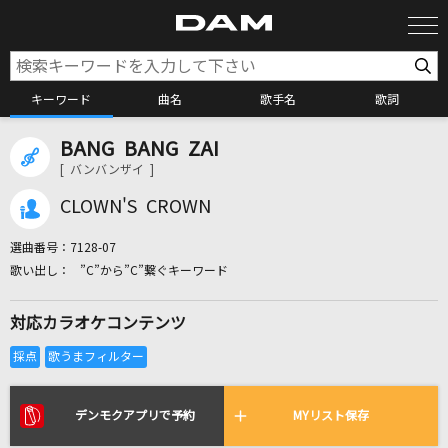
キーワード
曲名
歌手名
歌詞
BANG BANG ZAI
カラオケ検索
[ バンバンザイ ]
CLOWN'S CROWN
カラオケ店舗検索
選曲番号：
7128-07
”C”から”C”繋ぐキーワード
カラオケリクエスト
対応カラオケコンテンツ
全国りれき
リアルタイムで歌われている曲の一覧
デンモクアプリで予約
MYリスト保存