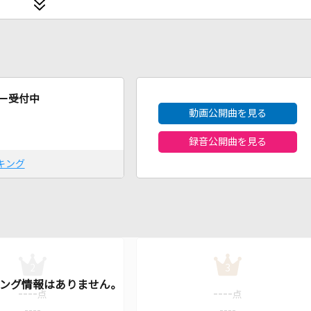
2026年8月度
ー受付中
動画公開曲を見る
録音公開曲を見る
キング
2
3
----
----
点
点
----
----