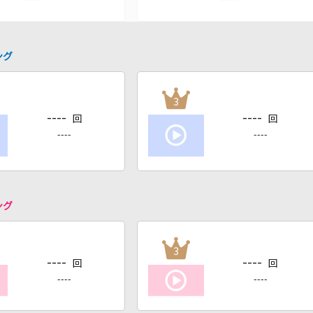
ング
3
----
----
回
回
----
----
ング
3
----
----
回
回
----
----