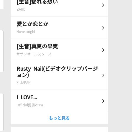
[生音]揺れる想い
ZARD
愛とか恋とか
Novelbright
[生音]真夏の果実
サザンオールスターズ
Rusty Nail(ビデオクリップバージ
ョン)
X JAPAN
I LOVE...
Official髭男dism
もっと見る