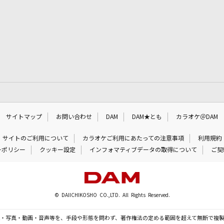
サイトマップ
お問い合わせ
DAM
DAM★とも
カラオケ＠DAM
サイトのご利用について
カラオケご利用にあたっての注意事項
利用規約
ーポリシー
クッキー設定
インフォマティブデータの取得について
ご契
© DAIICHIKOSHO CO.,LTD. All Rights Reserved.
・写真・動画・音声等を、手段や形態を問わず、著作権法の定める範囲を超えて無断で複