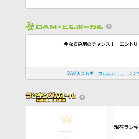
今なら採用のチャンス！ エントリ
DAM★ともボーカルエントリーラン
1
----
点
----