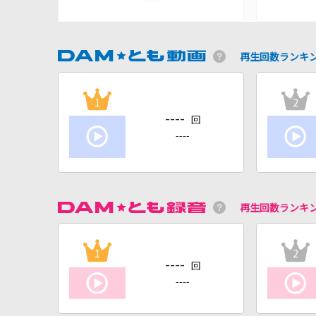
再生回数ランキ
1
2
----
回
----
再生回数ランキ
1
2
----
回
----