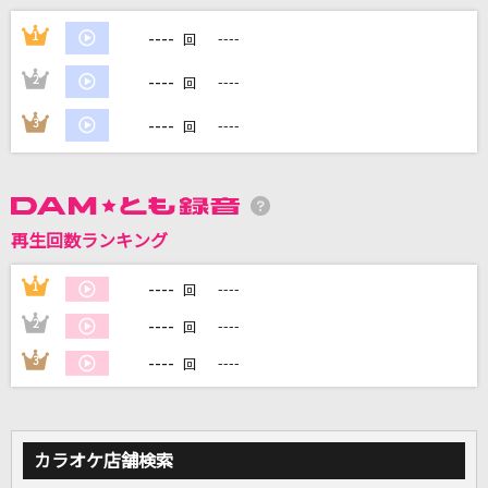
[生音]津軽海峡・冬景色
----
1
----
回
石川さゆり
----
2
----
回
マツケンサンバⅡ
----
3
----
回
松平健(KEN MATSUDAIRA)
すずめ feat.十明
RADWIMPS
再生回数ランキング
[生音]巡恋歌
----
1
----
回
長渕剛
----
2
----
回
もっと見る
----
3
----
回
DAMの新曲・ランキングなど
カラオケ最新情報をチェック！
カラオケ店舗検索