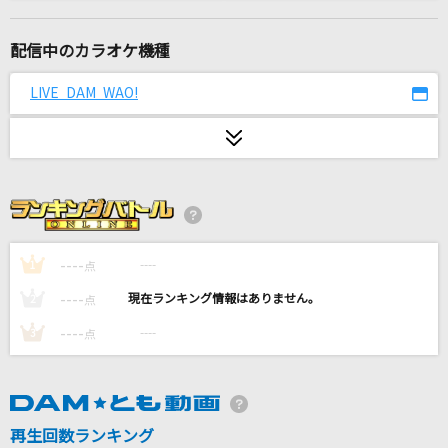
タッチ
岩崎良美
配信中のカラオケ機種
一体いつから
LIVE DAM WAO!
初星学園
シャルル
バルーン
アイノカタチ feat.HIDE(GReeeeN)
Misia
----
----
1
点
----
----
2
点
くちづけ
----
----
3
点
BUCK-TICK
[生音]HOT LIMIT
T.M.Revolution
再生回数ランキング