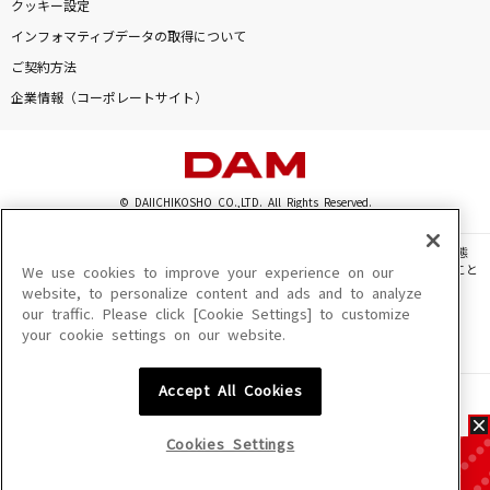
クッキー設定
インフォマティブデータの取得について
ご契約方法
企業情報（コーポレートサイト）
© DAIICHIKOSHO CO.,LTD. All Rights Reserved.
このサイトに掲載されている一切の文章・画像・写真・動画・音声等を、手段や形態
を問わず、著作権法の定める範囲を超えて無断で複製、転載、ファイル化などすること
We use cookies to improve your experience on our
を禁じます。
website, to personalize content and ads and to analyze
our traffic. Please click [Cookie Settings] to customize
楽曲及びコンテンツは、機種によりご利用いただけない場合があります。
your cookie settings on our website.
楽曲及びコンテンツの配信日、配信内容が変更になる場合があります。
楽曲によりMYリスト保存ができない場合があります。
Accept All Cookies
JASRAC許諾番号
6602250213Y31015 6602250112Y38026 6602250240Y31015
6602250241Y45122
Cookies Settings
NexTone許諾番号
ID000002945 ID000002947 ID000002937 ID000002938