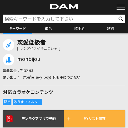
キーワード
曲名
歌手名
歌詞
恋愛低級者
カラオケ検索
[ レンアイテイキュウシャ ]
monbijou
カラオケ店舗検索
選曲番号：
7132-93
(You're sexy boy) 何も手につかない
カラオケリクエスト
対応カラオケコンテンツ
全国りれき
リアルタイムで歌われている曲の一覧
デンモクアプリで予約
MYリスト保存