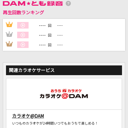
再生回数ランキング
DAMに会員登録・ログインして
カラオケをもっと楽しもう！
----
1
----
回
----
2
----
回
----
3
----
回
自宅でカラオケ歌い放題！
家族や友達と一緒に！練習にも！
関連カラオケサービス
カラオケ@DAM
いつものカラオケが24時間いつでもおうちで楽しめる！