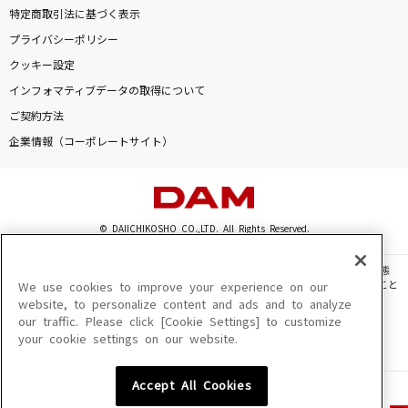
特定商取引法に基づく表示
プライバシーポリシー
クッキー設定
インフォマティブデータの取得について
ご契約方法
企業情報（コーポレートサイト）
© DAIICHIKOSHO CO.,LTD. All Rights Reserved.
このサイトに掲載されている一切の文章・画像・写真・動画・音声等を、手段や形態
を問わず、著作権法の定める範囲を超えて無断で複製、転載、ファイル化などすること
We use cookies to improve your experience on our
を禁じます。
website, to personalize content and ads and to analyze
our traffic. Please click [Cookie Settings] to customize
楽曲及びコンテンツは、機種によりご利用いただけない場合があります。
your cookie settings on our website.
楽曲及びコンテンツの配信日、配信内容が変更になる場合があります。
楽曲によりMYリスト保存ができない場合があります。
Accept All Cookies
JASRAC許諾番号
6602250213Y31015 6602250112Y38026 6602250240Y31015