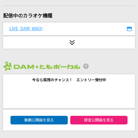
STORY
小野賢章
配信中のカラオケ機種
Sharon
LIVE DAM WAO!
Official髭男dism
[生音]アイノカタチ feat.HIDE(GReeeeN)
Misia
2026年8月度
[生音]翼
今なら採用のチャンス！ エントリー受付中
藍井エイル
おいしい季節
椎名林檎
DAM★ともボーカルエントリーランキング
瀬戸の花嫁
動画公開曲を見る
録音公開曲を見る
小柳ルミ子(rumico)