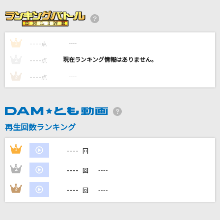
朝を呑む
バルーン
----
----
1
[生音]カブトムシ
点
aiko
----
----
2
点
----
----
3
点
Blue Jeans(ビデオクリップバージョン)
HANA
[生音]秋桜(コスモス)
再生回数ランキング
山口百恵
----
1
----
回
もっと見る
----
2
----
回
DAMの新曲・ランキングなど
----
3
----
回
カラオケ最新情報をチェック！