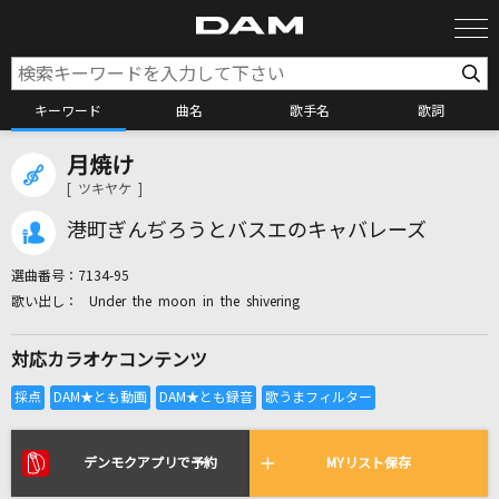
キーワード
曲名
歌手名
歌詞
月焼け
カラオケ検索
[ ツキヤケ ]
港町ぎんぢろうとバスエのキャバレーズ
カラオケ店舗検索
選曲番号：
7134-95
Under the moon in the shivering
カラオケリクエスト
対応カラオケコンテンツ
全国りれき
リアルタイムで歌われている曲の一覧
デンモクアプリで予約
MYリスト保存