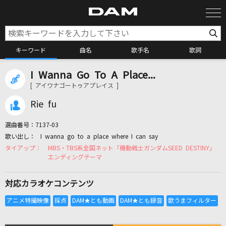
キーワード
曲名
歌手名
歌詞
I Wanna Go To A Place...
カラオケ検索
[ アイワナゴートゥアプレイス ]
Rie fu
カラオケ店舗検索
選曲番号：
7137-03
I wanna go to a place where I can say
カラオケリクエスト
MBS・TBS系全国ネット「機動戦士ガンダムSEED DESTINY」
エンディングテーマ
全国りれき
対応カラオケコンテンツ
リアルタイムで歌われている曲の一覧