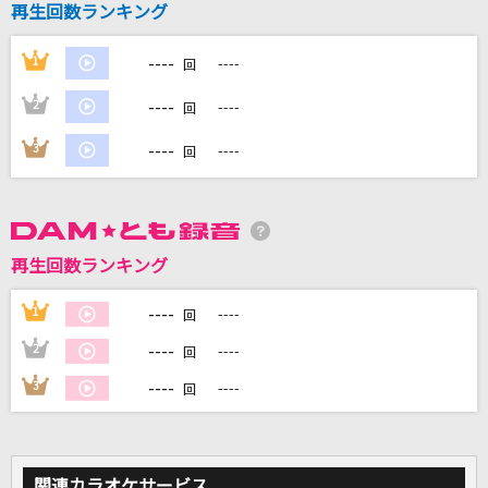
再生回数ランキング
----
DAMに会員登録・ログインして
1
----
回
カラオケをもっと楽しもう！
----
2
----
回
----
3
----
回
自宅でカラオケ歌い放題！
家族や友達と一緒に！練習にも！
再生回数ランキング
----
1
----
回
----
2
----
回
----
3
----
回
関連カラオケサービス