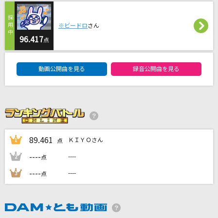
あぶく
ヨルシカ
※ビードロ
さん
96.417
点
タイムマシン
DAM★ともボーカルエントリーランキング
SEKAI NO OWARI(世界の終わり)
動画公開曲を見る
録音公開曲を見る
[生音]彼岸花の咲く頃
中澤卓也
[オリカラ]タマシイレボリューション
Superfly
89.461
ＫＩＹＯさん
1
点
もっと見る
----
----
2
点
----
----
3
点
DAMの新曲・ランキングなど
カラオケ最新情報をチェック！