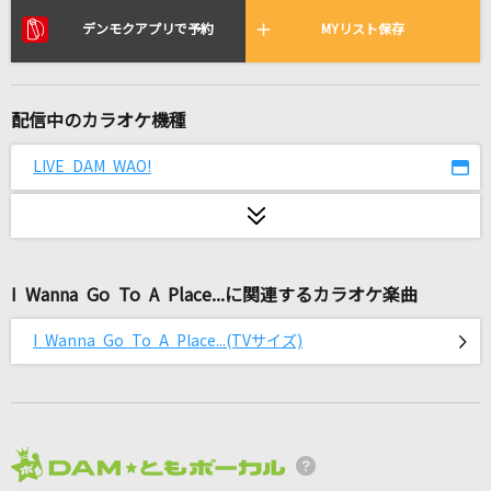
Lily
デンモクアプリで予約
MYリスト保存
ラックライフ
緑の日々
配信中のカラオケ機種
小田和正
LIVE DAM WAO!
風神雷神
木村徹二
夢の番人
CHAGE & ASKA
I Wanna Go To A Place...に関連するカラオケ楽曲
[生音]箱根八里の半次郎
I Wanna Go To A Place...(TVサイズ)
氷川きよし
[生音]アルエ
BUMP OF CHICKEN
2026年8月度