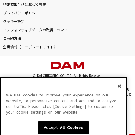
特定商取引法に基づく表示
プライバシーポリシー
クッキー設定
インフォマティブデータの取得について
ご契約方法
企業情報（コーポレートサイト）
© DAIICHIKOSHO CO.,LTD. All Rights Reserved.
このサイトに掲載されている一切の文章・画像・写真・動画・音声等を、手段や形態
を問わず、著作権法の定める範囲を超えて無断で複製、転載、ファイル化などすること
We use cookies to improve your experience on our
を禁じます。
website, to personalize content and ads and to analyze
our traffic. Please click [Cookie Settings] to customize
楽曲及びコンテンツは、機種によりご利用いただけない場合があります。
your cookie settings on our website.
楽曲及びコンテンツの配信日、配信内容が変更になる場合があります。
楽曲によりMYリスト保存ができない場合があります。
Accept All Cookies
JASRAC許諾番号
6602250213Y31015 6602250112Y38026 6602250240Y31015