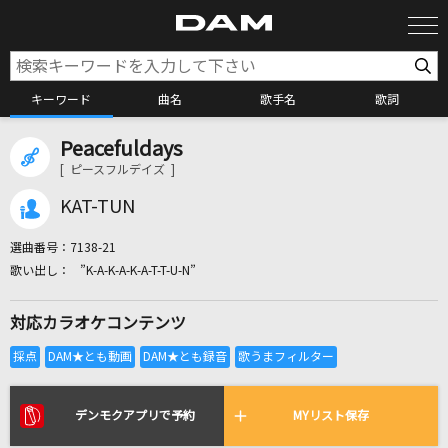
キーワード
曲名
歌手名
歌詞
Peacefuldays
カラオケ検索
[ ピースフルデイズ ]
KAT-TUN
カラオケ店舗検索
選曲番号：
7138-21
”K-A-K-A-K-A-T-T-U-N”
カラオケリクエスト
対応カラオケコンテンツ
全国りれき
リアルタイムで歌われている曲の一覧
デンモクアプリで予約
MYリスト保存