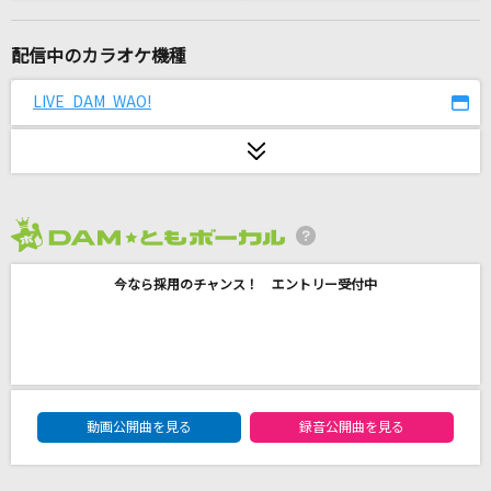
心絵
ロードオブメジャー
配信中のカラオケ機種
ハイライト・ハイライト
LIVE DAM WAO!
the peggies
点描の唄(feat.井上苑子)
Mrs. GREEN APPLE
2026年8月度
LOVE 2000
今なら採用のチャンス！ エントリー受付中
鶴 and 亀
太陽のSEASON
安室奈美恵
DAM★ともボーカルエントリーランキング
蜂と見世物
動画公開曲を見る
録音公開曲を見る
さユり