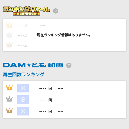
残響散歌
Aimer(エメ)
----
----
1
[生音]赤い糸(ビデオクリップバージョン)
点
コブクロ
----
----
2
点
----
----
3
点
YOKAZE
変態紳士クラブ
小夜子
再生回数ランキング
ミキト(みきとP) feat.初音ミク
----
1
----
回
もっと見る
----
2
----
回
DAMの新曲・ランキングなど
----
3
----
回
カラオケ最新情報をチェック！