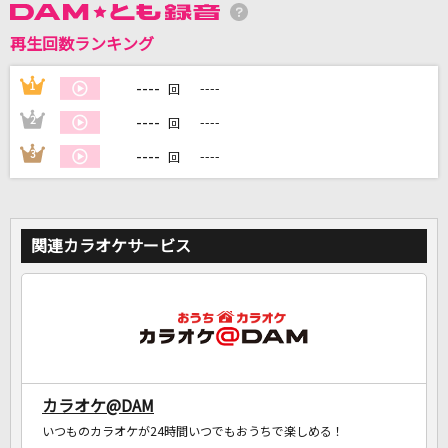
再生回数ランキング
DAMに会員登録・ログインして
カラオケをもっと楽しもう！
----
1
----
回
----
2
----
回
----
3
----
回
自宅でカラオケ歌い放題！
家族や友達と一緒に！練習にも！
関連カラオケサービス
カラオケ@DAM
いつものカラオケが24時間いつでもおうちで楽しめる！