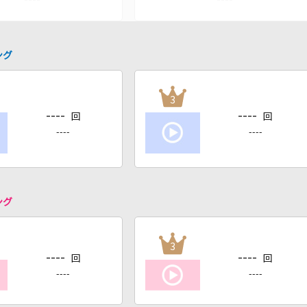
ング
3
----
----
回
回
----
----
ング
3
----
----
回
回
----
----