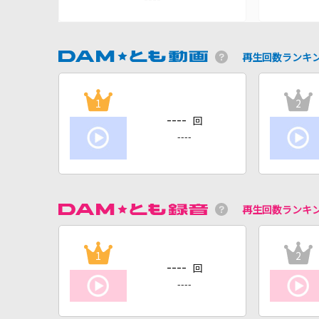
再生回数ランキ
1
2
----
回
----
再生回数ランキ
1
2
----
回
----