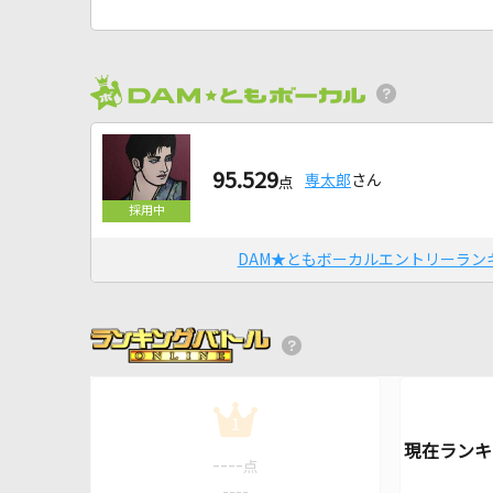
95.529
専太郎
さん
点
DAM★ともボーカルエントリーラン
1
----
点
----