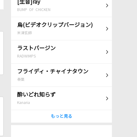
[生音]ray
BUMP OF CHICKEN
烏(ビデオクリップバージョン)
米津玄師
ラストバージン
RADWIMPS
フライディ・チャイナタウン
泰葉
酔いどれ知らず
Kanaria
もっと見る