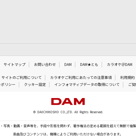
サイトマップ
お問い合わせ
DAM
DAM★とも
カラオケ＠DAM
サイトのご利用について
カラオケご利用にあたっての注意事項
利用規約
ーポリシー
クッキー設定
インフォマティブデータの取得について
ご契
© DAIICHIKOSHO CO.,LTD. All Rights Reserved.
・写真・動画・音声等を、手段や形態を問わず、著作権法の定める範囲を超えて無断で複
楽曲及びコンテンツは、機種によりご利用いただけない場合があります。