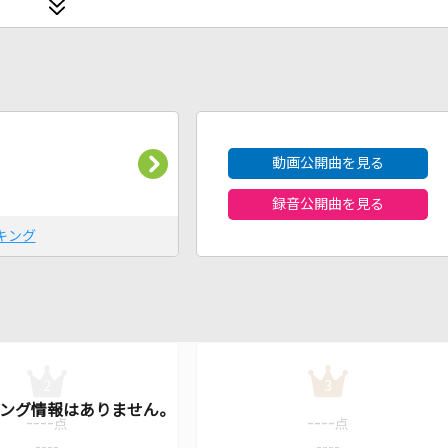
2026年8月度
動画公開曲を見る
録音公開曲を見る
キング
2
3
----
----
点
点
----
----