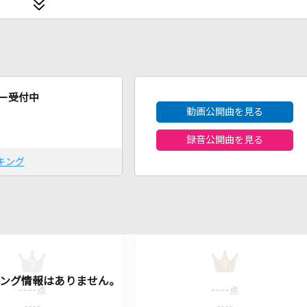
2026年8月度
ー受付中
動画公開曲を見る
録音公開曲を見る
キング
2
3
----
----
点
点
----
----