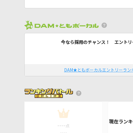
今なら採用のチャンス！ エントリ
DAM★ともボーカルエントリーラン
1
----
点
----