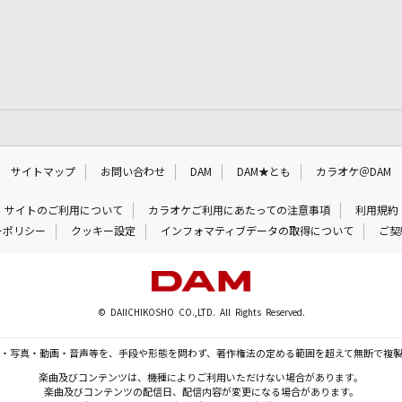
サイトマップ
お問い合わせ
DAM
DAM★とも
カラオケ＠DAM
サイトのご利用について
カラオケご利用にあたっての注意事項
利用規約
ーポリシー
クッキー設定
インフォマティブデータの取得について
ご契
© DAIICHIKOSHO CO.,LTD. All Rights Reserved.
・写真・動画・音声等を、手段や形態を問わず、著作権法の定める範囲を超えて無断で複
楽曲及びコンテンツは、機種によりご利用いただけない場合があります。
楽曲及びコンテンツの配信日、配信内容が変更になる場合があります。