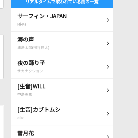
リアルタイムで歌われている曲の一覧
サーフィン・JAPAN
Mi-Ke
海の声
浦島太郎(桐谷健太)
夜の踊り子
サカナクション
[生音]WILL
中島美嘉
[生音]カブトムシ
aiko
雪月花