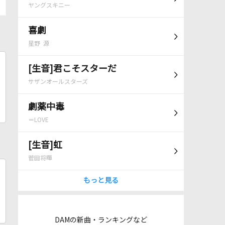
ヤングスキニー
喜劇
星野 源
[生音]君こそスターだ
サザンオールスターズ
劇薬中毒
＝LOVE
[生音]虹
菅田将暉
もっと見る
DAMの新曲・ランキングなど