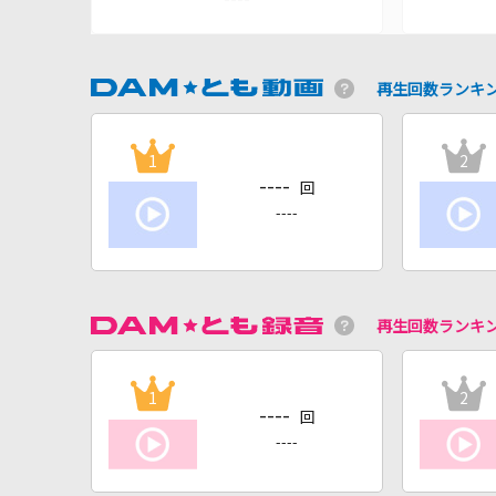
再生回数ランキ
1
2
----
回
----
再生回数ランキ
1
2
----
回
----