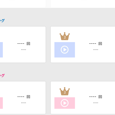
ング
3
----
----
回
回
----
----
ング
3
----
----
回
回
----
----