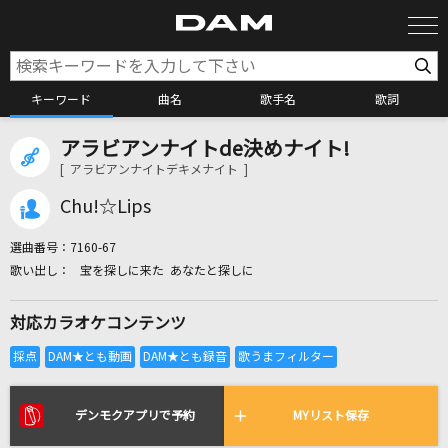
キーワード
曲名
歌手名
歌詞
アラビアンナイトde決めナイト!
カラオケ検索
[ アラビアンナイトデキメナイト ]
Chu!☆Lips
カラオケ店舗検索
選曲番号：
7160-67
宝を探しに来た あなたと探しに
カラオケリクエスト
対応カラオケコンテンツ
全国りれき
リアルタイムで歌われている曲の一覧
デンモクアプリで予約
MYリスト保存