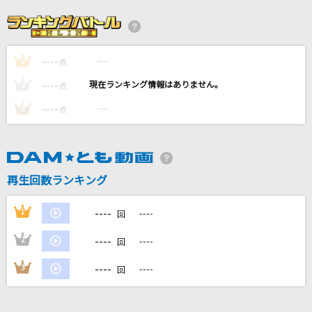
サクラウサギ
川崎鷹也
----
----
1
紫陽花
点
須賀亮雄
----
----
2
点
----
----
3
点
抱きしめたい
Mr.Children
[生音]夢先案内人
再生回数ランキング
山口百恵
----
1
----
回
もっと見る
----
2
----
回
DAMの新曲・ランキングなど
----
3
----
回
カラオケ最新情報をチェック！