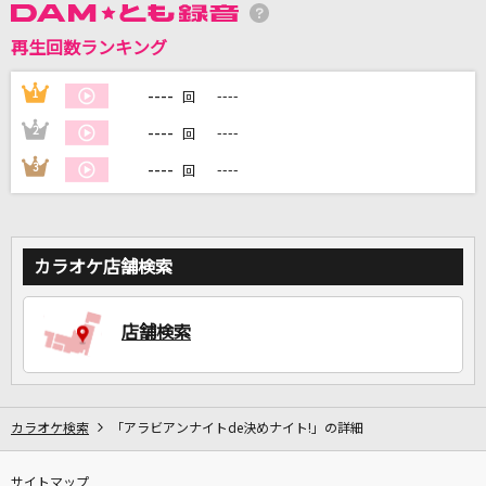
再生回数ランキング
DAMに会員登録・ログインして
カラオケをもっと楽しもう！
----
1
----
回
----
2
----
回
----
3
----
回
自宅でカラオケ歌い放題！
家族や友達と一緒に！練習にも！
カラオケ店舗検索
店舗検索
カラオケ検索
「アラビアンナイトde決めナイト!」の詳細
サイトマップ