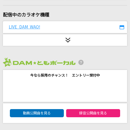
only my railgun
fripSide
配信中のカラオケ機種
少女レイ
LIVE DAM WAO!
みきとP
[生音]僕のこと
Mrs. GREEN APPLE
2026年8月度
Brand New
今なら採用のチャンス！ エントリー受付中
Mrs. GREEN APPLE
IRIS OUT
米津玄師
DAM★ともボーカルエントリーランキング
鏡
動画公開曲を見る
録音公開曲を見る
go!go!vanillas