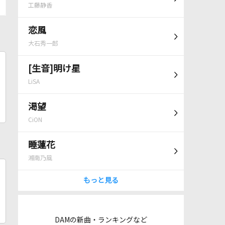
工藤静香
恋風
大石秀一郎
[生音]明け星
LiSA
渇望
CiON
睡蓮花
湘南乃風
もっと見る
DAMの新曲・ランキングなど