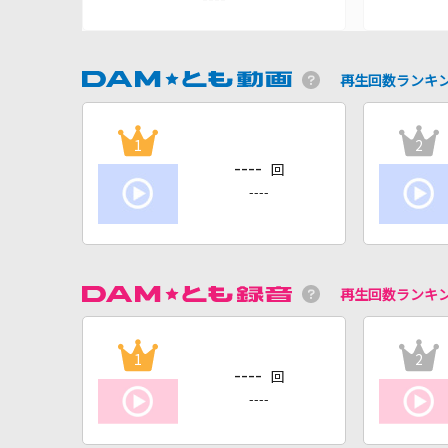
再生回数ランキ
1
2
----
回
----
再生回数ランキ
1
2
----
回
----