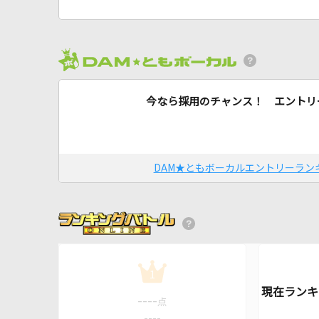
今なら採用のチャンス！ エントリ
DAM★ともボーカルエントリーラン
1
----
点
----