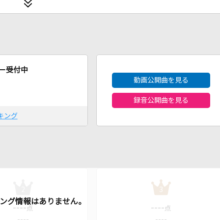
2026年8月度
ー受付中
動画公開曲を見る
録音公開曲を見る
キング
2
3
----
----
点
点
----
----