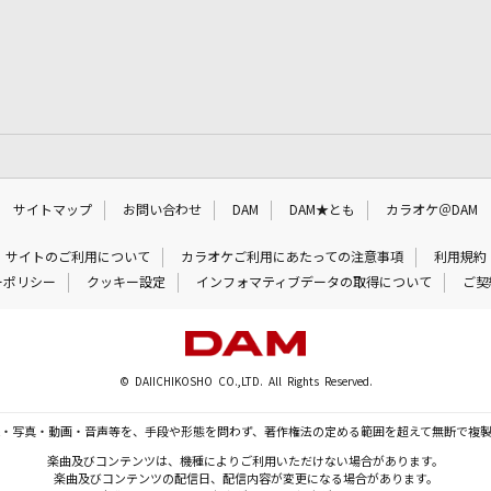
サイトマップ
お問い合わせ
DAM
DAM★とも
カラオケ＠DAM
サイトのご利用について
カラオケご利用にあたっての注意事項
利用規約
ーポリシー
クッキー設定
インフォマティブデータの取得について
ご契
© DAIICHIKOSHO CO.,LTD. All Rights Reserved.
・写真・動画・音声等を、手段や形態を問わず、著作権法の定める範囲を超えて無断で複
楽曲及びコンテンツは、機種によりご利用いただけない場合があります。
楽曲及びコンテンツの配信日、配信内容が変更になる場合があります。