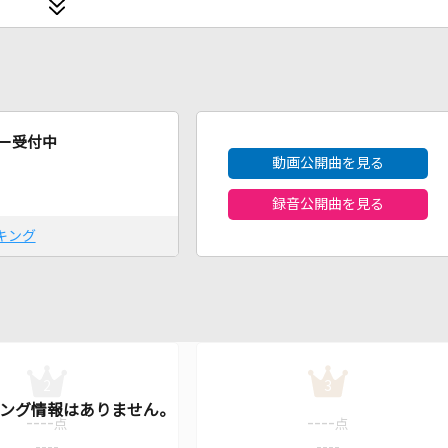
2026年8月度
ー受付中
動画公開曲を見る
録音公開曲を見る
キング
2
3
----
----
点
点
----
----