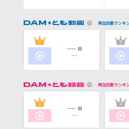
再生回数ランキ
1
2
----
回
----
再生回数ランキ
1
2
----
回
----