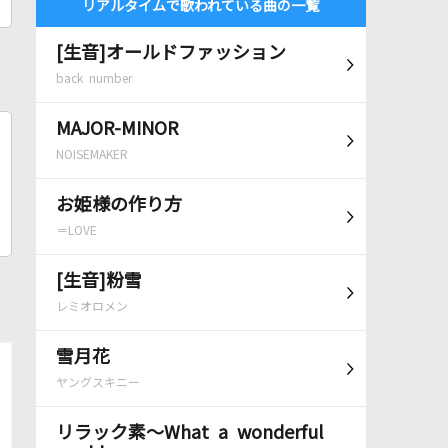
リアルタイムで歌われている曲の一覧
[生音]オールドファッション
back number
MAJOR-MINOR
NOISEMAKER
お姫様の作り方
＝LOVE
[生音]粉雪
レミオロメン
雪月花
ヤングスキニー
リラック素～What a wonderful