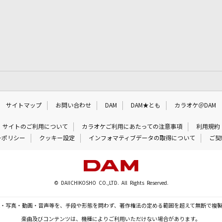
サイトマップ
お問い合わせ
DAM
DAM★とも
カラオケ＠DAM
サイトのご利用について
カラオケご利用にあたっての注意事項
利用規約
ーポリシー
クッキー設定
インフォマティブデータの取得について
ご契
© DAIICHIKOSHO CO.,LTD. All Rights Reserved.
・写真・動画・音声等を、手段や形態を問わず、著作権法の定める範囲を超えて無断で複
楽曲及びコンテンツは、機種によりご利用いただけない場合があります。