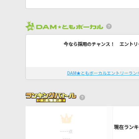
今なら採用のチャンス！ エントリ
DAM★ともボーカルエントリーラン
1
----
点
----