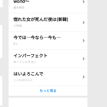
world～
倉木麻衣
惚れた女が死んだ夜は(新録)
小林旭
今では…今なら…今も…
B'z
インパーフェクト
オーイシマサヨシ
はいよろこんで
こっちのけんと
もっと見る