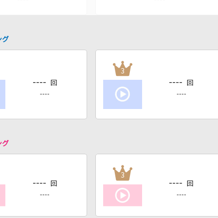
ング
3
----
----
回
回
----
----
ング
3
----
----
回
回
----
----