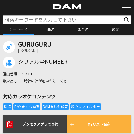
キーワード
曲名
歌手名
歌詞
GURUGURU
カラオケ検索
[ グルグル ]
シリアル⇔NUMBER
カラオケ店舗検索
選曲番号：
7173-16
時計の針が追いかけてくる
カラオケリクエスト
対応カラオケコンテンツ
全国りれき
リアルタイムで歌われている曲の一覧
デンモクアプリで予約
MYリスト保存