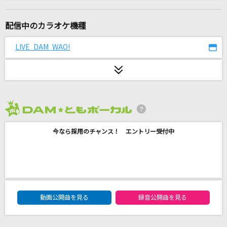
[生音]元彼女のみなさまへ
コレサワ
配信中のカラオケ機種
赤い花火
LIVE DAM WAO!
back number
[生音]巡恋歌
長渕剛
2026年8月度
とくべチュ、して
今なら採用のチャンス！ エントリー受付中
＝LOVE
悲しみにさよなら
安全地帯
DAM★ともボーカルエントリーランキング
[生音]あふれる涙が伝うとき
動画公開曲を見る
録音公開曲を見る
津吹みゆ