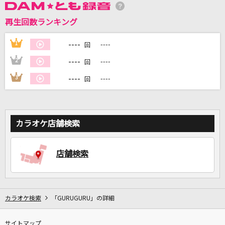
再生回数ランキング
DAMに会員登録・ログインして
カラオケをもっと楽しもう！
----
1
----
回
----
2
----
回
----
3
----
回
自宅でカラオケ歌い放題！
家族や友達と一緒に！練習にも！
カラオケ店舗検索
店舗検索
カラオケ検索
「GURUGURU」の詳細
サイトマップ