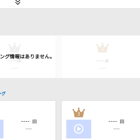
2
3
----
----
点
点
----
----
ング
3
----
----
回
回
----
----