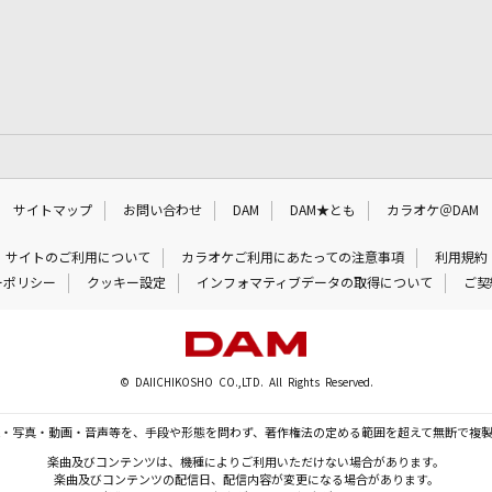
サイトマップ
お問い合わせ
DAM
DAM★とも
カラオケ＠DAM
サイトのご利用について
カラオケご利用にあたっての注意事項
利用規約
ーポリシー
クッキー設定
インフォマティブデータの取得について
ご契
© DAIICHIKOSHO CO.,LTD. All Rights Reserved.
・写真・動画・音声等を、手段や形態を問わず、著作権法の定める範囲を超えて無断で複
楽曲及びコンテンツは、機種によりご利用いただけない場合があります。
楽曲及びコンテンツの配信日、配信内容が変更になる場合があります。