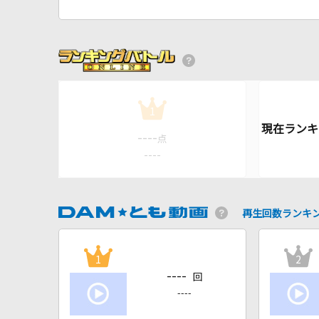
1
----
点
----
再生回数ランキ
1
2
----
回
----