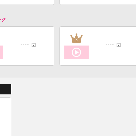
ング
3
----
----
回
回
----
----