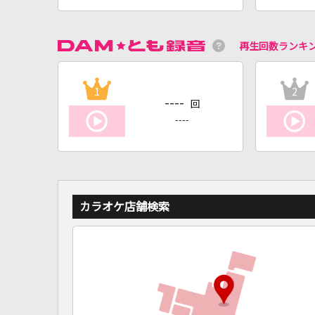
再生回数ランキ
1
2
----
回
----
カラオケ店舗検索