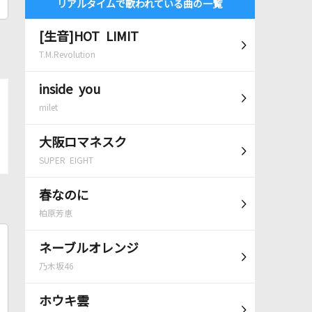
リアルタイムで歌われている曲の一覧
[生音]HOT LIMIT
T.M.Revolution
inside you
milet
大阪ロマネスク
SUPER EIGHT
春なのに
柏原芳恵
ネーブルオレンジ
乃木坂46
ホウキ雲