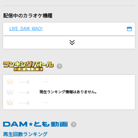
[生音]にじいろ
絢香
配信中のカラオケ機種
瞳惚れ
LIVE DAM WAO!
Vaundy
[生音]水平線
back number
[生音]君の知らない物語
supercell
----
----
1
点
----
----
2
点
[生音]CHE.R.RY
----
----
3
点
YUI
Hello,Worker
KEI feat.巡音ルカ
再生回数ランキング