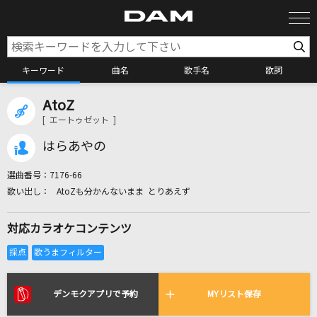
キーワード
曲名
歌手名
歌詞
AtoZ
カラオケ検索
[ エートゥゼット ]
はらあやの
カラオケ店舗検索
選曲番号：
7176-66
AtoZも分かんないまま とりあえず
カラオケリクエスト
対応カラオケコンテンツ
全国りれき
リアルタイムで歌われている曲の一覧
デンモクアプリで予約
MYリスト保存