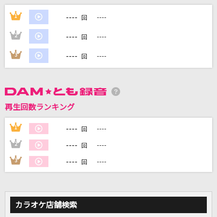
Life is so Dramatic!!
----
1
----
回
[SCREEN10]白鳥藍良(CV.天崎滉平)、桜河こはく(CV.海渡翼)、葵ひなた(C
V.斉藤壮馬)、遊木真(CV.森久保祥太郎)、衣更真緒(CV.梶裕貴)、礼瀬マヨ
イ(CV.重松千晴)、朔間凛月(CV.山下大輝)、瀬名泉(CV.伊藤マサミ)、朔間
----
2
----
回
零(CV.増田俊樹)、乱凪砂(CV.諏訪部順一)
----
3
----
回
Hoodstar +
ヒプノシスマイク[Division All Stars]
[生音]fish
再生回数ランキング
back number
----
1
----
回
GIRLS' LEGEND U
----
2
----
回
スペシャルウィーク(CV.和氣あず未)・サイレンススズカ(CV.高野麻里
佳)・トウカイテイオー(CV.Machico)・マルゼンスキー(CV.Lynn)・オグリ
----
3
----
回
キャップ(CV.高柳知葉)・ゴールドシップ(CV.上田瞳)・ウオッカ(CV.大橋
彩香)・ダイワスカーレット(CV.木村千咲)…
もっと見る
カラオケ店舗検索