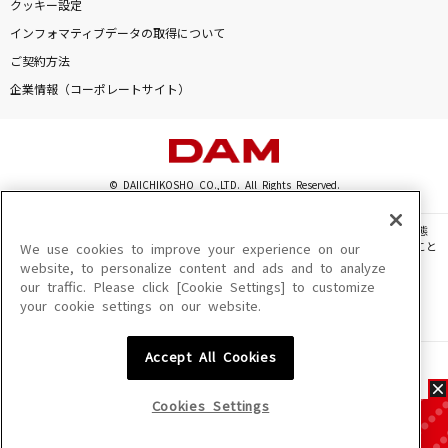
クッキー設定
インフォマティブデータの取得について
ご契約方法
企業情報（コーポレートサイト）
© DAIICHIKOSHO CO.,LTD. All Rights Reserved.
このサイトに掲載されている一切の文章・画像・写真・動画・音声等を、手段や形態
を問わず、著作権法の定める範囲を超えて無断で複製、転載、ファイル化などすること
We use cookies to improve your experience on our
を禁じます。
website, to personalize content and ads and to analyze
our traffic. Please click [Cookie Settings] to customize
楽曲及びコンテンツは、機種によりご利用いただけない場合があります。
your cookie settings on our website.
楽曲及びコンテンツの配信日、配信内容が変更になる場合があります。
楽曲によりMYリスト保存ができない場合があります。
Accept All Cookies
JASRAC許諾番号
6602250213Y31015 6602250112Y38026 6602250240Y31015
6602250241Y45122
Cookies Settings
NexTone許諾番号
ID000002945 ID000002947 ID000002937 ID000002938