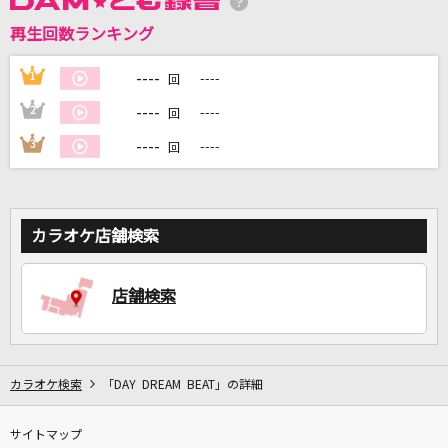
再生回数ランキング
DAMに会員登録・ログインして
カラオケをもっと楽しもう！
----
1
----
回
----
2
----
回
----
3
----
回
自宅でカラオケ歌い放題！
家族や友達と一緒に！練習にも！
カラオケ店舗検索
店舗検索
カラオケ検索
「DAY DREAM BEAT」の詳細
サイトマップ