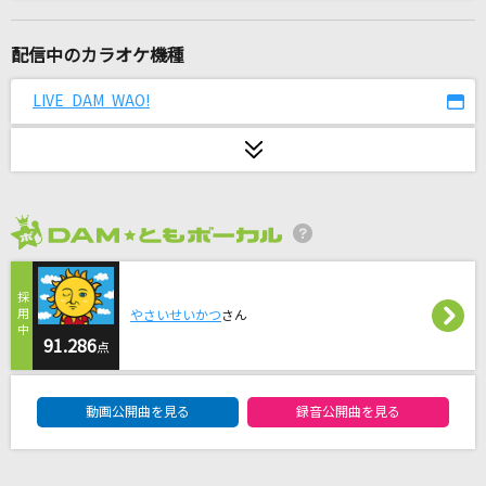
I'm a mess
MY FIRST STORY
配信中のカラオケ機種
[生音]Be...
LIVE DAM WAO!
Ms.OOJA
小さな恋のうた
MONGOL800
2026年8月度
Nighthawks
米津玄師
やさいせいかつ
さん
白いマフラー
91.286
点
DEEP
DAM★ともボーカルエントリーランキング
動画公開曲を見る
録音公開曲を見る
睡蓮花
湘南乃風