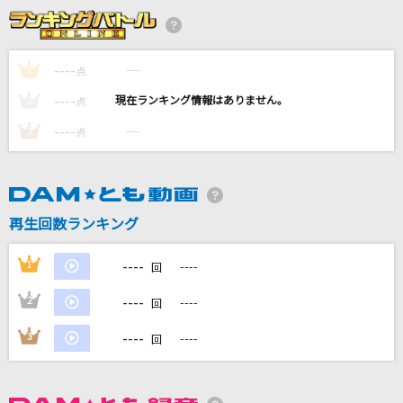
[生音]CHE.R.RY
YUI
----
----
1
点
ぎゅっと
----
----
2
点
Sexy Zone
----
----
3
点
メランコリーキッチン
米津玄師
[生音]水平線
再生回数ランキング
back number
----
1
----
回
もっと見る
----
2
----
回
DAMの新曲・ランキングなど
----
3
----
回
カラオケ最新情報をチェック！