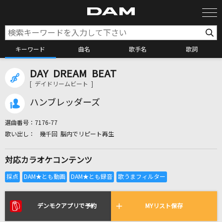
キーワード
曲名
歌手名
歌詞
DAY DREAM BEAT
カラオケ検索
[ デイドリームビート ]
ハンブレッダーズ
カラオケ店舗検索
選曲番号：
7176-77
幾千回 脳内でリピート再生
カラオケリクエスト
対応カラオケコンテンツ
全国りれき
リアルタイムで歌われている曲の一覧
デンモクアプリで予約
MYリスト保存