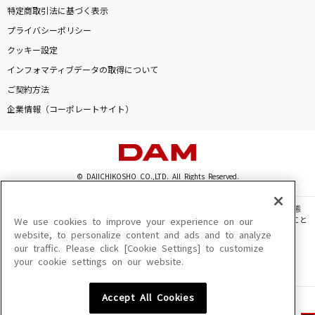
特定商取引法に基づく表示
プライバシーポリシー
クッキー設定
インフォマティブデータの取得について
ご契約方法
企業情報（コーポレートサイト）
© DAIICHIKOSHO CO.,LTD. All Rights Reserved.
このサイトに掲載されている一切の文章・画像・写真・動画・音声等を、手段や形態
を問わず、著作権法の定める範囲を超えて無断で複製、転載、ファイル化などすること
We use cookies to improve your experience on our
を禁じます。
website, to personalize content and ads and to analyze
our traffic. Please click [Cookie Settings] to customize
楽曲及びコンテンツは、機種によりご利用いただけない場合があります。
your cookie settings on our website.
楽曲及びコンテンツの配信日、配信内容が変更になる場合があります。
楽曲によりMYリスト保存ができない場合があります。
Accept All Cookies
JASRAC許諾番号
6602250213Y31015 6602250112Y38026 6602250240Y31015