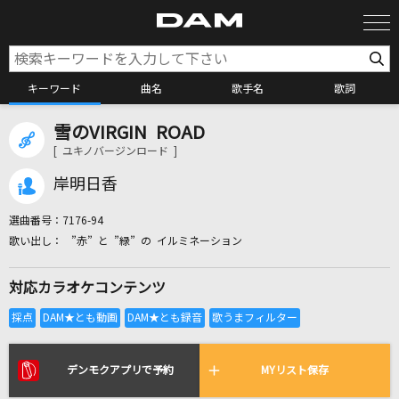
キーワード
曲名
歌手名
歌詞
雪のVIRGIN ROAD
カラオケ検索
[ ユキノバージンロード ]
岸明日香
カラオケ店舗検索
選曲番号：
7176-94
”赤” と ”緑” の イルミネーション
カラオケリクエスト
対応カラオケコンテンツ
全国りれき
リアルタイムで歌われている曲の一覧
デンモクアプリで予約
MYリスト保存