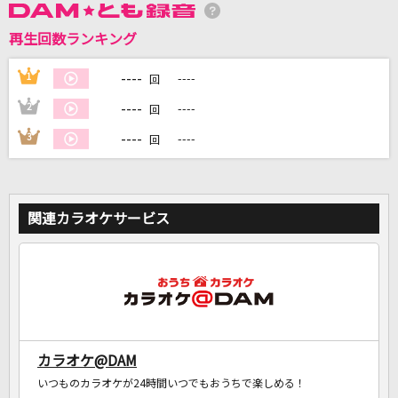
再生回数ランキング
DAMに会員登録・ログインして
カラオケをもっと楽しもう！
----
1
----
回
----
2
----
回
----
3
----
回
自宅でカラオケ歌い放題！
家族や友達と一緒に！練習にも！
関連カラオケサービス
カラオケ@DAM
いつものカラオケが24時間いつでもおうちで楽しめる！