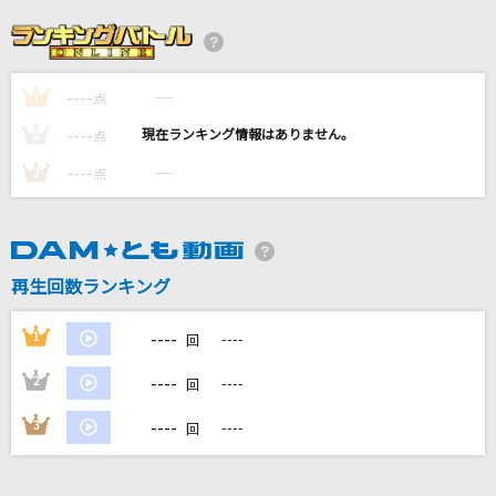
サマーナイトタウン
モーニング娘。
----
----
1
ideal white
点
綾野ましろ
----
----
2
点
----
----
3
点
あぶく
ヨルシカ
[生音]さよならエレジー
再生回数ランキング
菅田将暉
----
1
----
回
もっと見る
----
2
----
回
DAMの新曲・ランキングなど
----
3
----
回
カラオケ最新情報をチェック！