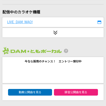
キャットラビング
香椎モイミ
配信中のカラオケ機種
怪獣
LIVE DAM WAO!
サカナクション
[生音]TATTOO
中森明菜
2026年8月度
lulu.
今なら採用のチャンス！ エントリー受付中
Mrs. GREEN APPLE
[生音]エロティカ・セブン EROTICA SEVEN
サザンオールスターズ
DAM★ともボーカルエントリーランキング
Challengers
動画公開曲を見る
録音公開曲を見る
ROF-MAO