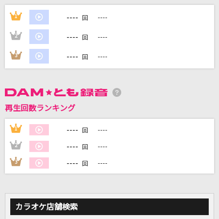
Natural
----
1
----
回
倉木麻衣
----
2
----
回
HEY YOU
----
3
----
回
MIQ(MIO)
a walk in the park
安室奈美恵
再生回数ランキング
プリキュア5、フル・スロットル GO GO!
----
1
----
回
工藤真由
----
2
----
回
もっと見る
----
3
----
回
DAMの新曲・ランキングなど
カラオケ最新情報をチェック！
カラオケ店舗検索