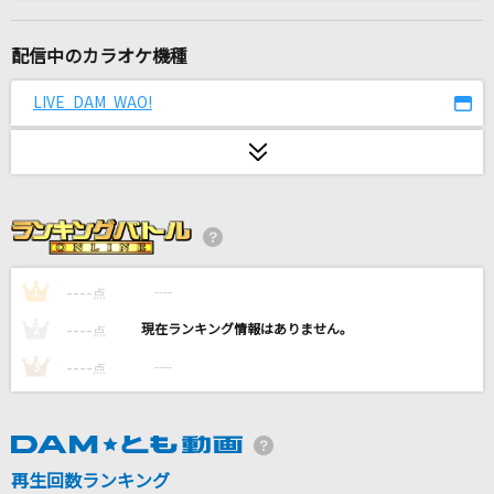
空
BE:FIRST
配信中のカラオケ機種
セカンド・キス
LIVE DAM WAO!
しゅーず
[生音]ONE NIGHT GIGOLO
チェッカーズ
Jam
YUI
----
----
1
点
----
----
2
点
Moonshine
----
----
3
点
go!go!vanillas
大人になれば
小沢健二
再生回数ランキング