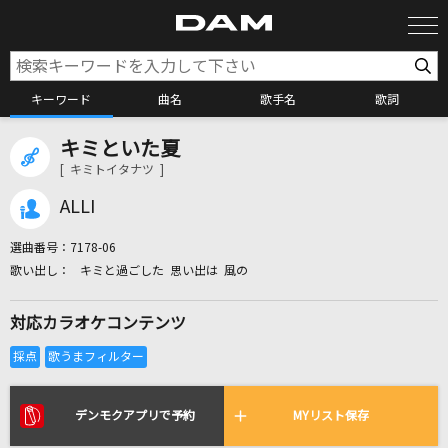
キーワード
曲名
歌手名
歌詞
キミといた夏
カラオケ検索
[ キミトイタナツ ]
ALLI
カラオケ店舗検索
選曲番号：
7178-06
キミと過ごした 思い出は 風の
カラオケリクエスト
対応カラオケコンテンツ
全国りれき
リアルタイムで歌われている曲の一覧
デンモクアプリで予約
MYリスト保存