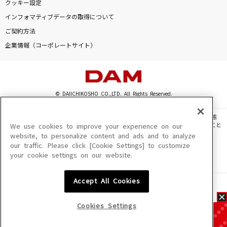
クッキー設定
インフォマティブデータの取得について
ご契約方法
企業情報（コーポレートサイト）
© DAIICHIKOSHO CO.,LTD. All Rights Reserved.
このサイトに掲載されている一切の文章・画像・写真・動画・音声等を、手段や形態
を問わず、著作権法の定める範囲を超えて無断で複製、転載、ファイル化などすること
We use cookies to improve your experience on our
を禁じます。
website, to personalize content and ads and to analyze
our traffic. Please click [Cookie Settings] to customize
楽曲及びコンテンツは、機種によりご利用いただけない場合があります。
your cookie settings on our website.
楽曲及びコンテンツの配信日、配信内容が変更になる場合があります。
楽曲によりMYリスト保存ができない場合があります。
Accept All Cookies
JASRAC許諾番号
6602250213Y31015 6602250112Y38026 6602250240Y31015
6602250241Y45122
Cookies Settings
NexTone許諾番号
ID000002945 ID000002947 ID000002937 ID000002938