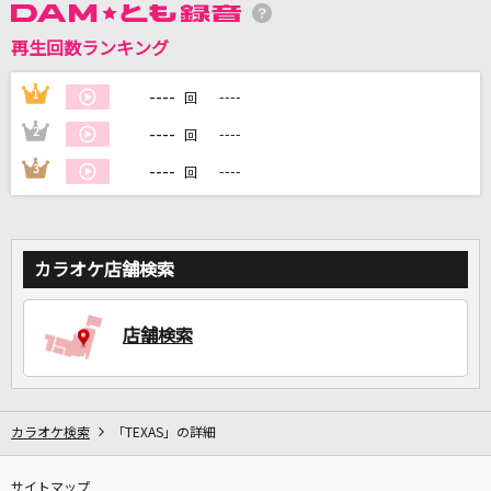
再生回数ランキング
DAMに会員登録・ログインして
カラオケをもっと楽しもう！
----
1
----
回
----
2
----
回
----
3
----
回
自宅でカラオケ歌い放題！
家族や友達と一緒に！練習にも！
カラオケ店舗検索
店舗検索
カラオケ検索
「TEXAS」の詳細
サイトマップ