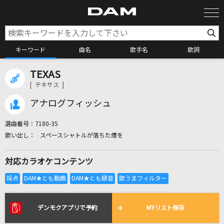
キーワード
曲名
歌手名
歌詞
TEXAS
カラオケ検索
[ テキサス ]
アナログフィッシュ
カラオケ店舗検索
選曲番号：
7180-35
スペースシャトルが落ちた煙を
カラオケリクエスト
対応カラオケコンテンツ
全国りれき
リアルタイムで歌われている曲の一覧
デンモクアプリで予約
MYリスト保存