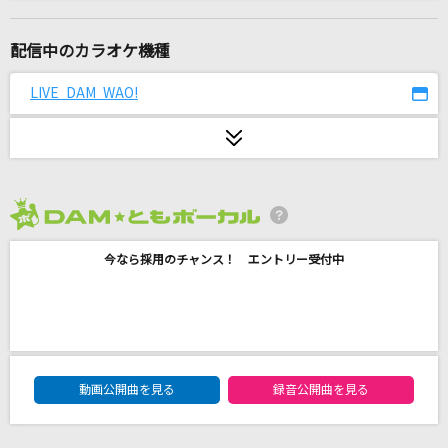
ADVISE -最悪ノ事態 Riddim-
ARARE
配信中のカラオケ機種
[生音]恋する街角
LIVE DAM WAO!
山内惠介
KISS OF LIFE
平井堅
2026年8月度
さくら
今なら採用のチャンス！ エントリー受付中
ケツメイシ
晩餐歌
tuki.
DAM★ともボーカルエントリーランキング
Dreaming Sheep
動画公開曲を見る
録音公開曲を見る
中恵光城