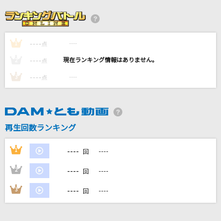
[生音]語りつぐ愛に
薬師丸ひろ子
----
----
1
[プロオケ]I LOVE YOU
点
尾崎豊
----
----
2
点
----
----
3
点
お子さまプレート
go!go!vanillas
太陽がまた輝くとき
再生回数ランキング
高橋ひろ
----
1
----
回
もっと見る
----
2
----
回
DAMの新曲・ランキングなど
----
3
----
回
カラオケ最新情報をチェック！