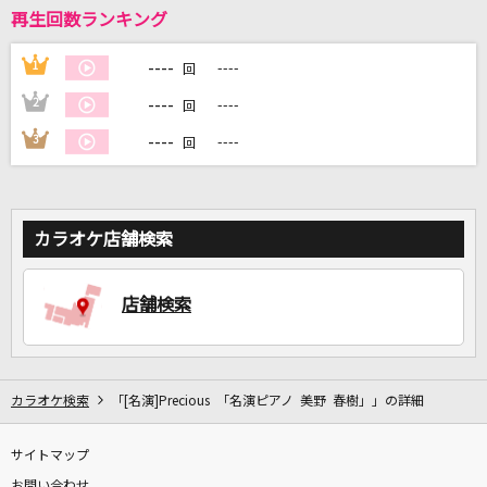
再生回数ランキング
DAMに会員登録・ログインして
----
1
----
回
カラオケをもっと楽しもう！
----
2
----
回
----
3
----
回
自宅でカラオケ歌い放題！
家族や友達と一緒に！練習にも！
カラオケ店舗検索
店舗検索
カラオケ検索
「[名演]Precious 「名演ピアノ 美野 春樹」」の詳細
サイトマップ
お問い合わせ