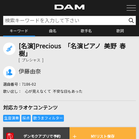
キーワード
曲名
歌手名
歌詞
[名演]Precious 「名演ピアノ 美野 春
カラオケ検索
樹」
[ プレシャス ]
カラオケ店舗検索
伊藤由奈
選曲番号：
7186-02
カラオケリクエスト
心が見えなくて 不安な日もあった
対応カラオケコンテンツ
全国りれき
リアルタイムで歌われている曲の一覧
デンモクアプリで予約
MYリスト保存