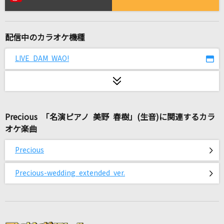
空も飛べるはず
スピッツ
配信中のカラオケ機種
Amore
ReoNa
LIVE DAM WAO!
Yeah!めっちゃホリディ
松浦亜弥
Precious 「名演ピアノ 美野 春樹」(生音)に関連するカラ
打上花火
オケ楽曲
DAOKO×米津玄師
Precious
少女レイ
みきとP
Precious-wedding extended ver.
ホログラム
NICO Touches the Walls