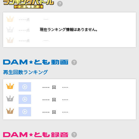
あなたの夜が明けるまで
傘村トータ
----
----
1
点
シャルル
----
----
2
点
バルーン
----
----
3
点
カクテル
川野夏美
再生回数ランキング
僕らまた
SG
----
1
----
回
もっと見る
----
2
----
回
----
3
----
回
DAMの新曲・ランキングなど
カラオケ最新情報をチェック！