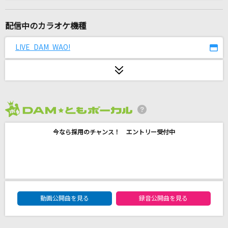
365日の紙飛行機
AKB48
配信中のカラオケ機種
ダーリン
LIVE DAM WAO!
Mrs. GREEN APPLE
JUST LIVE MORE
鎧武乃風
2026年8月度
いらない
今なら採用のチャンス！ エントリー受付中
とけた電球
黒髪海峡
藤崎詩乃
DAM★ともボーカルエントリーランキング
対馬海峡
動画公開曲を見る
録音公開曲を見る
対馬一誠