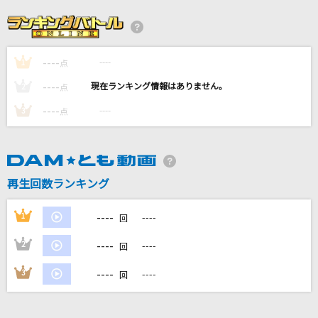
初恋のひと。
高嶺のなでしこ
----
----
1
黒毛和牛上塩タン焼680円
点
大塚 愛
----
----
2
点
----
----
3
点
感電(ビデオクリップバージョン)
米津玄師
奏(かなで)
再生回数ランキング
スキマスイッチ
----
1
----
回
もっと見る
----
2
----
回
DAMの新曲・ランキングなど
----
3
----
回
カラオケ最新情報をチェック！