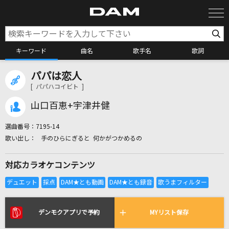
キーワード
曲名
歌手名
歌詞
パパは恋人
カラオケ検索
[ パパハコイビト ]
山口百恵+宇津井健
カラオケ店舗検索
選曲番号：
7195-14
手のひらにぎると 何かがつかめるの
カラオケリクエスト
対応カラオケコンテンツ
全国りれき
リアルタイムで歌われている曲の一覧
デンモクアプリで予約
MYリスト保存