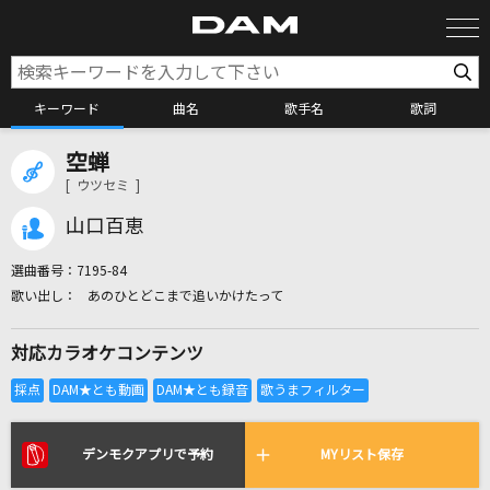
キーワード
曲名
歌手名
歌詞
空蝉
カラオケ検索
[ ウツセミ ]
山口百恵
カラオケ店舗検索
選曲番号：
7195-84
あのひとどこまで追いかけたって
カラオケリクエスト
対応カラオケコンテンツ
全国りれき
リアルタイムで歌われている曲の一覧
デンモクアプリで予約
MYリスト保存