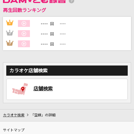
再生回数ランキング
----
1
----
DAMに会員登録・ログインして
回
カラオケをもっと楽しもう！
----
2
----
回
----
3
----
回
自宅でカラオケ歌い放題！
家族や友達と一緒に！練習にも！
カラオケ店舗検索
店舗検索
カラオケ検索
「空蝉」の詳細
サイトマップ