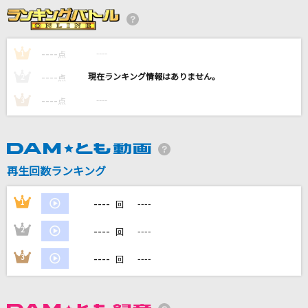
Vivid Colors
L'Arc-en-Ciel
----
----
1
点
[生音]明日への手紙
----
----
2
点
手嶌 葵
----
----
3
点
千本桜
和楽器バンド
ってあなた (Taiga Kyomoto × Hokuto Mats
再生回数ランキング
umura)
SixTONES
----
1
----
回
もっと見る
----
2
----
回
----
3
----
回
DAMの新曲・ランキングなど
カラオケ最新情報をチェック！