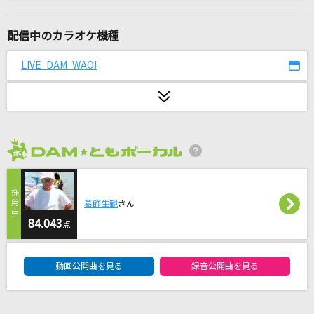
星めぐる詩
suis from ヨルシカ
配信中のカラオケ機種
田園
LIVE DAM WAO!
玉置浩二
[生音]Tears
X JAPAN
2026年8月度
EZ DO DANCE
trf
葛飾生観
さん
BECAUSE YOU'RE MY SHAWTY
84.043
点
AK-69
DAM★ともボーカルエントリーランキング
動画公開曲を見る
録音公開曲を見る
FLASH BACK!!!!!!!!
Chevon