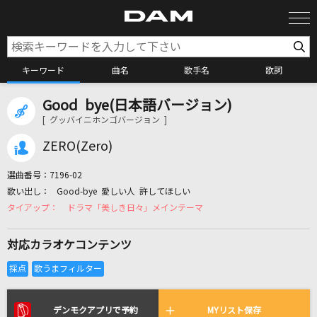
キーワード
曲名
歌手名
歌詞
Good bye(日本語バージョン)
カラオケ検索
[ グッバイニホンゴバージョン ]
ZERO(Zero)
カラオケ店舗検索
選曲番号：
7196-02
Good-bye 愛しい人 許してほしい
カラオケリクエスト
ドラマ「美しき日々」メインテーマ
対応カラオケコンテンツ
全国りれき
リアルタイムで歌われている曲の一覧
デンモクアプリで予約
MYリスト保存