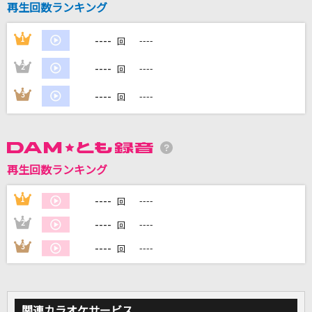
再生回数ランキング
Northern lights
林原めぐみ
----
1
----
回
コンタクトケース
----
2
----
回
Saucy Dog
----
3
----
回
なんでもないよ、
マカロニえんぴつ
[生音]サクラループ
再生回数ランキング
Chevon
----
1
----
回
もっと見る
----
2
----
回
----
3
----
回
DAMの新曲・ランキングなど
カラオケ最新情報をチェック！
関連カラオケサービス