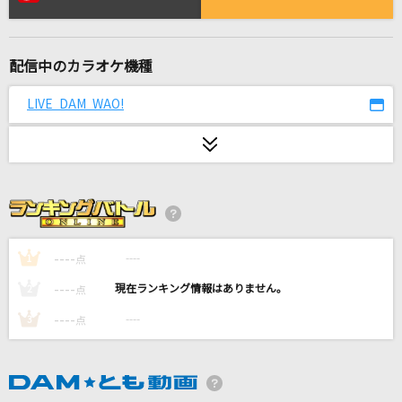
[生音]おしゃかしゃま
RADWIMPS
配信中のカラオケ機種
天国
Mrs. GREEN APPLE
LIVE DAM WAO!
Lost my music
涼宮ハルヒ(CV.平野綾)
風と町
Mrs. GREEN APPLE
----
----
1
点
[生音]炎
----
----
2
点
LiSA
----
----
3
点
Love Story
安室奈美恵