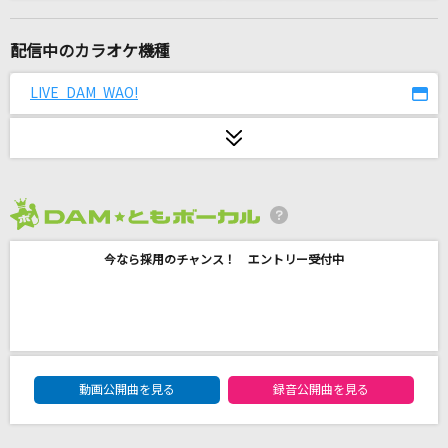
Muse
ミュウ(CV:高橋李依)
配信中のカラオケ機種
[生音]純恋歌(十周年記念 横浜スタジアム伝説)
LIVE DAM WAO!
湘南乃風
[生音]TRUE LOVE
藤井フミヤ(藤井郁弥)
2026年8月度
ちょこっとLOVE
今なら採用のチャンス！ エントリー受付中
プッチモニ
夏の影
Mrs. GREEN APPLE
DAM★ともボーカルエントリーランキング
[生音]栞
動画公開曲を見る
録音公開曲を見る
クリープハイプ