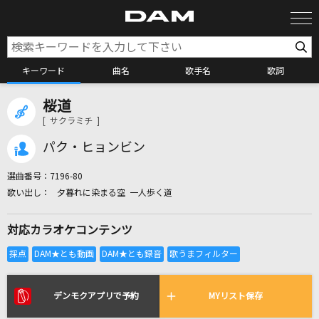
キーワード
曲名
歌手名
歌詞
桜道
カラオケ検索
[ サクラミチ ]
パク・ヒョンビン
カラオケ店舗検索
選曲番号：
7196-80
夕暮れに染まる空 一人歩く道
カラオケリクエスト
対応カラオケコンテンツ
全国りれき
リアルタイムで歌われている曲の一覧
デンモクアプリで予約
MYリスト保存