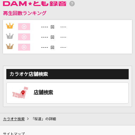
再生回数ランキング
DAMに会員登録・ログインして
カラオケをもっと楽しもう！
----
1
----
回
----
2
----
回
----
3
----
回
自宅でカラオケ歌い放題！
家族や友達と一緒に！練習にも！
カラオケ店舗検索
店舗検索
カラオケ検索
「桜道」の詳細
サイトマップ