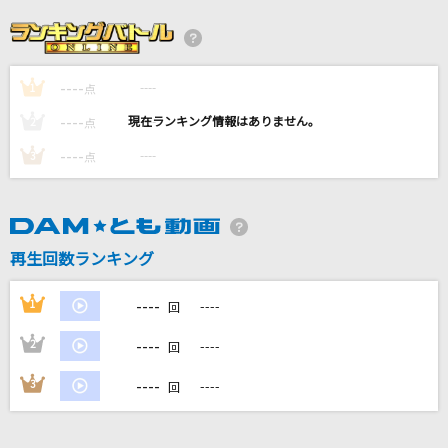
[生音]Laughter
Official髭男dism
----
----
1
[生音]115万キロのフィルム
点
Official髭男dism
----
----
2
点
----
----
3
点
fragile
Every Little Thing
ないない
再生回数ランキング
ReoNa
----
1
----
回
もっと見る
----
2
----
回
DAMの新曲・ランキングなど
----
3
----
回
カラオケ最新情報をチェック！