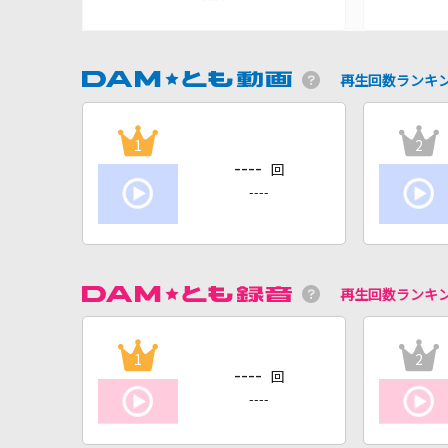
再生回数ランキ
1
2
----
回
----
再生回数ランキ
1
2
----
回
----