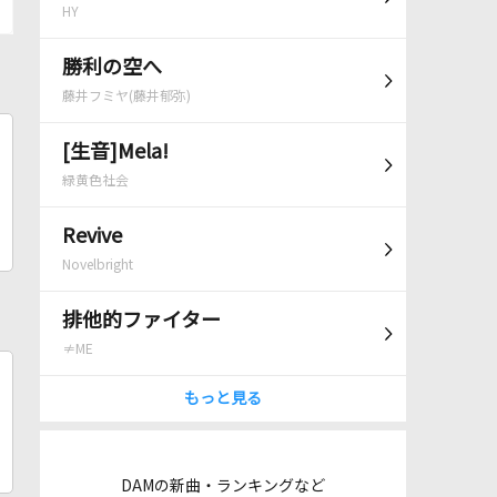
HY
勝利の空へ
藤井フミヤ(藤井郁弥)
[生音]Mela!
緑黄色社会
Revive
Novelbright
排他的ファイター
≠ME
もっと見る
DAMの新曲・ランキングなど