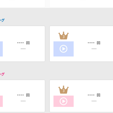
ング
3
----
----
回
回
----
----
ング
3
----
----
回
回
----
----