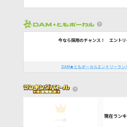
今なら採用のチャンス！ エントリ
DAM★ともボーカルエントリーラン
1
----
点
----