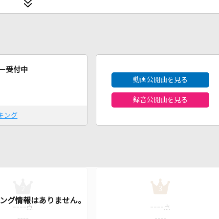
2026年8月度
ー受付中
動画公開曲を見る
録音公開曲を見る
キング
2
3
----
----
点
点
----
----