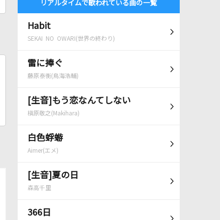
リアルタイムで歌われている曲の一覧
Habit
SEKAI NO OWARI(世界の終わり)
雷に捧ぐ
藤原泰衡(鳥海浩輔)
[生音]もう恋なんてしない
槇原敬之(Makihara)
白色蜉蝣
Aimer(エメ)
[生音]夏の日
森高千里
366日