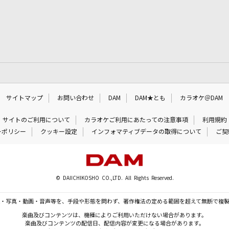
サイトマップ
お問い合わせ
DAM
DAM★とも
カラオケ＠DAM
サイトのご利用について
カラオケご利用にあたっての注意事項
利用規約
ーポリシー
クッキー設定
インフォマティブデータの取得について
ご契
© DAIICHIKOSHO CO.,LTD. All Rights Reserved.
・写真・動画・音声等を、手段や形態を問わず、著作権法の定める範囲を超えて無断で複
楽曲及びコンテンツは、機種によりご利用いただけない場合があります。
楽曲及びコンテンツの配信日、配信内容が変更になる場合があります。