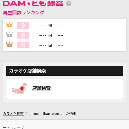
再生回数ランキング
DAMに会員登録・ログインして
カラオケをもっと楽しもう！
----
1
----
回
----
2
----
回
----
3
----
回
自宅でカラオケ歌い放題！
家族や友達と一緒に！練習にも！
カラオケ店舗検索
店舗検索
カラオケ検索
「more than words」の詳細
サイトマップ