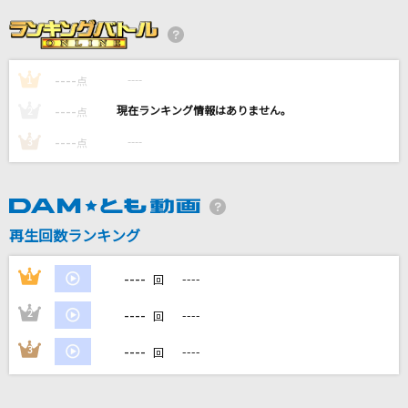
[生音]異邦人～シルクロードのテーマ～
久保田早紀
----
----
1
夏の幻
点
GARNET CROW
----
----
2
点
----
----
3
点
crossing field
LiSA
ずうっといっしょ！
再生回数ランキング
キタニタツヤ
----
1
----
回
もっと見る
----
2
----
回
DAMの新曲・ランキングなど
----
3
----
回
カラオケ最新情報をチェック！