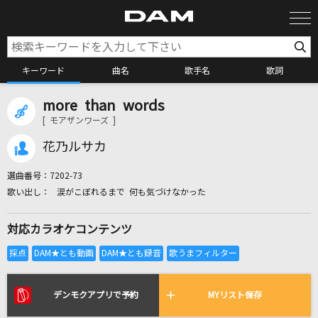
キーワード
曲名
歌手名
歌詞
more than words
カラオケ検索
[ モアザンワーズ ]
花乃ルサカ
カラオケ店舗検索
選曲番号：
7202-73
涙がこぼれるまで 何も気づけなかった
カラオケリクエスト
対応カラオケコンテンツ
全国りれき
リアルタイムで歌われている曲の一覧
デンモクアプリで予約
MYリスト保存