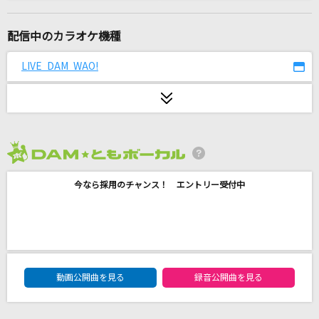
降りそうな幾億の星の夜
RAG FAIR
配信中のカラオケ機種
ずっと好きだった
LIVE DAM WAO!
斉藤和義
[生音]風の詩を聴かせて
桑田佳祐
2026年8月度
[生音]又三郎
今なら採用のチャンス！ エントリー受付中
ヨルシカ
踊り子
Vaundy
DAM★ともボーカルエントリーランキング
TAKE ME HIGHER
動画公開曲を見る
録音公開曲を見る
V6