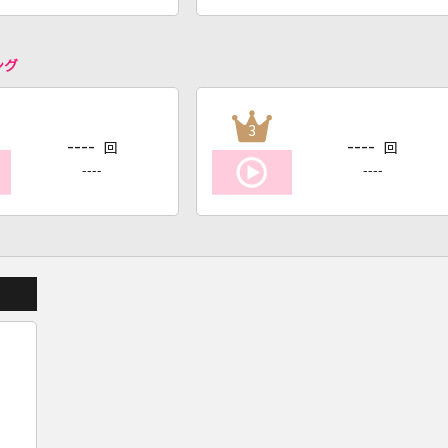
ング
3
----
----
回
回
----
----