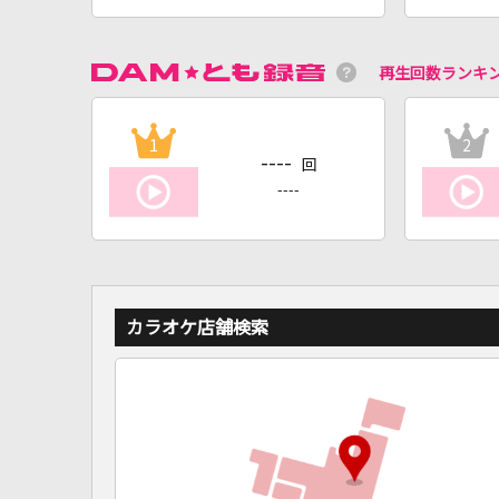
再生回数ランキ
1
2
----
回
----
カラオケ店舗検索