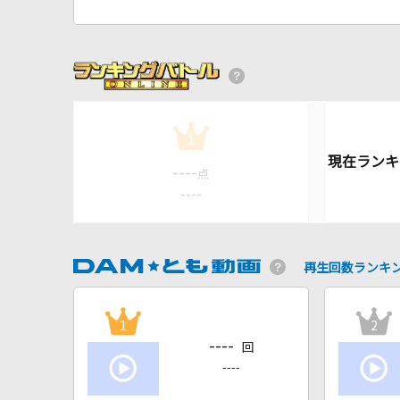
1
----
点
----
再生回数ランキ
1
2
----
回
----