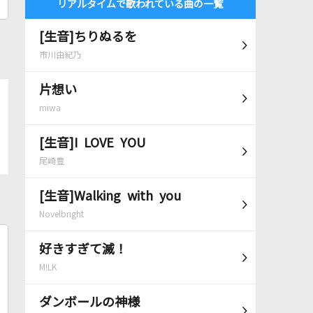
リアルタイムで歌われている曲の一覧
[生音]ちりぬるを
市川由紀乃
片想い
miwa
[生音]I LOVE YOU
尾崎豊
[生音]Walking with you
Novelbright
好きすぎて滅！
M!LK
ダンボールの神様