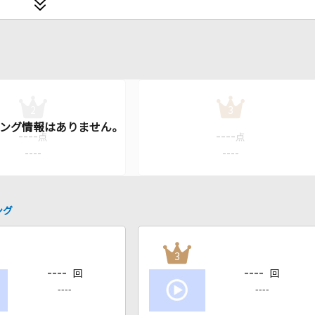
2
3
----
----
点
点
----
----
ング
3
----
----
回
回
----
----