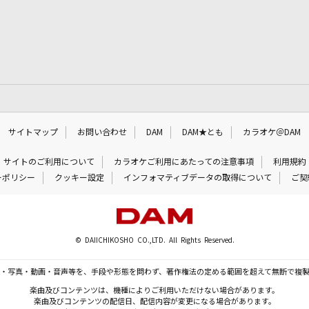
サイトマップ
お問い合わせ
DAM
DAM★とも
カラオケ＠DAM
サイトのご利用について
カラオケご利用にあたっての注意事項
利用規約
ーポリシー
クッキー設定
インフォマティブデータの取得について
ご契
© DAIICHIKOSHO CO.,LTD. All Rights Reserved.
・写真・動画・音声等を、手段や形態を問わず、著作権法の定める範囲を超えて無断で複
楽曲及びコンテンツは、機種によりご利用いただけない場合があります。
楽曲及びコンテンツの配信日、配信内容が変更になる場合があります。