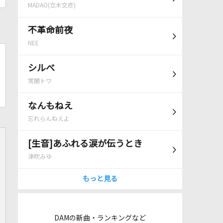
MADAO(立木文彦)
不革命前夜
NEE
シルべ
常闇トワ
なんもねえ
忘れらんねえよ
[生音]あふれる涙が伝うとき
津吹みゆ
もっと見る
DAMの新曲・ランキングなど