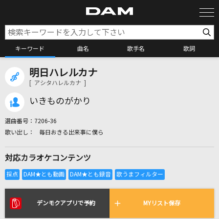
キーワード
曲名
歌手名
歌詞
明日ハレルカナ
カラオケ検索
[ アシタハレルカナ ]
いきものがかり
カラオケ店舗検索
選曲番号：
7206-36
毎日おきる出来事に僕ら
カラオケリクエスト
対応カラオケコンテンツ
全国りれき
リアルタイムで歌われている曲の一覧
デンモクアプリで予約
MYリスト保存