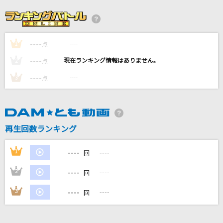
I LOVE...
Official髭男dism
----
----
1
[生音]ONE
点
B'z
----
----
2
点
----
----
3
点
[名演]冬のうた 「名演ピアノ 美野 春樹」
Kiroro
[生音]明日晴れるかな
再生回数ランキング
桑田佳祐
----
1
----
回
もっと見る
----
2
----
回
DAMの新曲・ランキングなど
----
3
----
回
カラオケ最新情報をチェック！