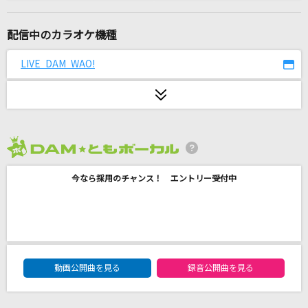
Amazing Discovery
SMAP
配信中のカラオケ機種
VALENTI
LIVE DAM WAO!
BoA
悲しみの恋世界
前川清
2026年8月度
[生音]雪月花
今なら採用のチャンス！ エントリー受付中
ヤングスキニー
愛をこめて花束を
Superfly
DAM★ともボーカルエントリーランキング
BELIEVE
動画公開曲を見る
録音公開曲を見る
エンジェルス ハーモニー