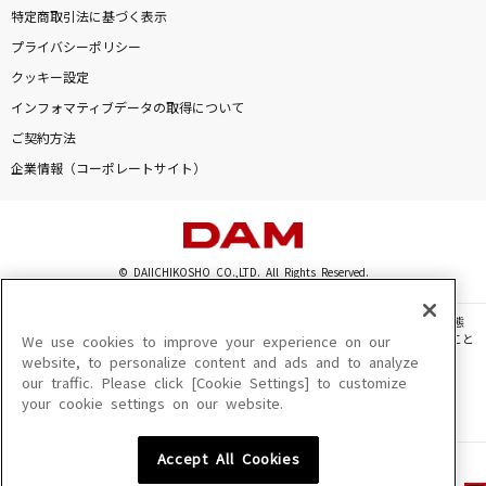
特定商取引法に基づく表示
プライバシーポリシー
クッキー設定
インフォマティブデータの取得について
ご契約方法
企業情報（コーポレートサイト）
© DAIICHIKOSHO CO.,LTD. All Rights Reserved.
このサイトに掲載されている一切の文章・画像・写真・動画・音声等を、手段や形態
を問わず、著作権法の定める範囲を超えて無断で複製、転載、ファイル化などすること
We use cookies to improve your experience on our
を禁じます。
website, to personalize content and ads and to analyze
our traffic. Please click [Cookie Settings] to customize
楽曲及びコンテンツは、機種によりご利用いただけない場合があります。
your cookie settings on our website.
楽曲及びコンテンツの配信日、配信内容が変更になる場合があります。
楽曲によりMYリスト保存ができない場合があります。
Accept All Cookies
JASRAC許諾番号
6602250213Y31015 6602250112Y38026 6602250240Y31015