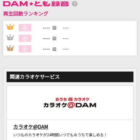
再生回数ランキング
DAMに会員登録・ログインして
カラオケをもっと楽しもう！
----
1
----
回
----
2
----
回
----
3
----
回
自宅でカラオケ歌い放題！
家族や友達と一緒に！練習にも！
関連カラオケサービス
カラオケ@DAM
いつものカラオケが24時間いつでもおうちで楽しめる！