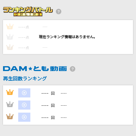
[生音]ランナウェイ
ラッツ&スター(シャネルズ)
----
----
1
ハナミズキ
点
一青 窈
----
----
2
点
----
----
3
点
君をのせて
井上あずみ
[生音]サクラ咲ケ
再生回数ランキング
嵐(アラシ)
----
1
----
回
もっと見る
----
2
----
回
DAMの新曲・ランキングなど
----
3
----
回
カラオケ最新情報をチェック！