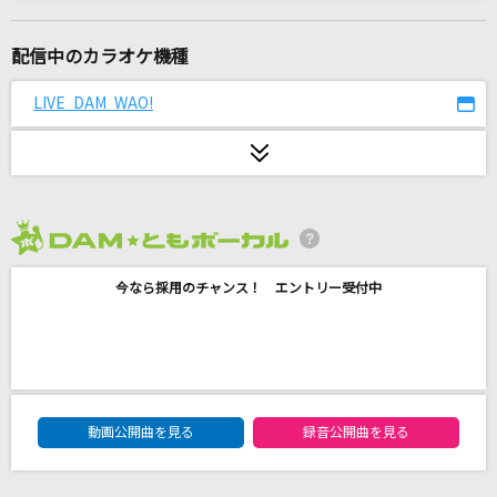
雨とペトラ
バルーン
配信中のカラオケ機種
NEW ERA(ビデオクリップバージョン)
LIVE DAM WAO!
SixTONES
夜明けまで強がらなくてもいい
乃木坂46
2026年8月度
ハッピーエンド
今なら採用のチャンス！ エントリー受付中
back number
いいんですか?
My Hair is Bad
DAM★ともボーカルエントリーランキング
明日への翼
動画公開曲を見る
録音公開曲を見る
徳永ゆうき