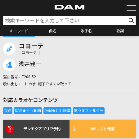
キーワード
曲名
歌手名
歌詞
コヨーテ
カラオケ検索
[ コヨーテ ]
浅井健一
カラオケ店舗検索
選曲番号：
7208-52
川の水 帽子ですくい取って
カラオケリクエスト
対応カラオケコンテンツ
全国りれき
リアルタイムで歌われている曲の一覧
デンモクアプリで予約
MYリスト保存