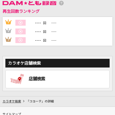
再生回数ランキング
DAMに会員登録・ログインして
カラオケをもっと楽しもう！
----
1
----
回
----
2
----
回
----
3
----
回
自宅でカラオケ歌い放題！
家族や友達と一緒に！練習にも！
カラオケ店舗検索
店舗検索
カラオケ検索
「コヨーテ」の詳細
サイトマップ