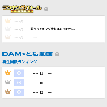
Lemon
米津玄師
----
----
1
[生音]今日もサクラ舞う暁に
点
CHiCO with HoneyWorks
----
----
2
点
----
----
3
点
死神
米津玄師
[生音]シュガーソングとビターステップ
再生回数ランキング
UNISON SQUARE GARDEN
----
1
----
回
もっと見る
----
2
----
回
DAMの新曲・ランキングなど
----
3
----
回
カラオケ最新情報をチェック！