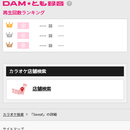
再生回数ランキング
DAMに会員登録・ログインして
カラオケをもっと楽しもう！
----
1
----
回
----
2
----
回
----
3
----
回
自宅でカラオケ歌い放題！
家族や友達と一緒に！練習にも！
カラオケ店舗検索
店舗検索
カラオケ検索
「Sweat」の詳細
サイトマップ