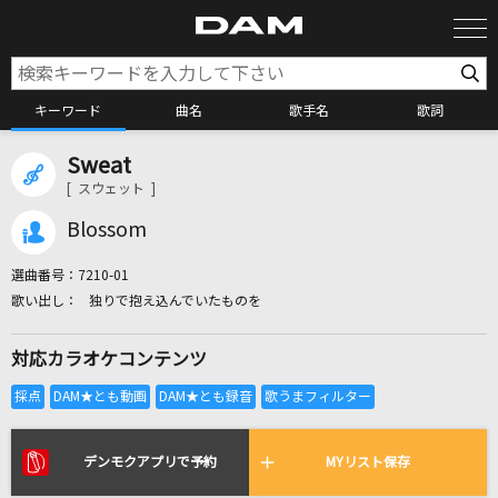
キーワード
曲名
歌手名
歌詞
Sweat
カラオケ検索
[ スウェット ]
Blossom
カラオケ店舗検索
選曲番号：
7210-01
独りで抱え込んでいたものを
カラオケリクエスト
対応カラオケコンテンツ
全国りれき
リアルタイムで歌われている曲の一覧
デンモクアプリで予約
MYリスト保存