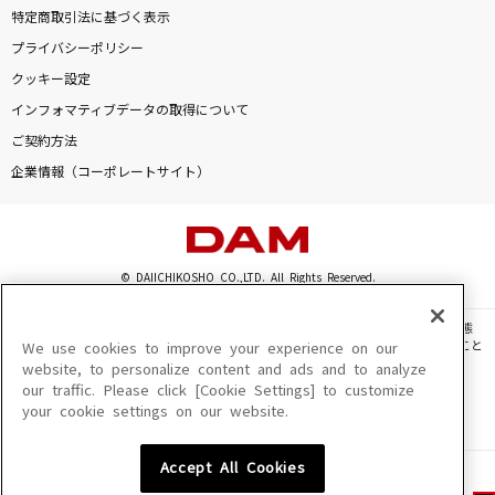
特定商取引法に基づく表示
プライバシーポリシー
クッキー設定
インフォマティブデータの取得について
ご契約方法
企業情報（コーポレートサイト）
© DAIICHIKOSHO CO.,LTD. All Rights Reserved.
このサイトに掲載されている一切の文章・画像・写真・動画・音声等を、手段や形態
を問わず、著作権法の定める範囲を超えて無断で複製、転載、ファイル化などすること
We use cookies to improve your experience on our
を禁じます。
website, to personalize content and ads and to analyze
our traffic. Please click [Cookie Settings] to customize
楽曲及びコンテンツは、機種によりご利用いただけない場合があります。
your cookie settings on our website.
楽曲及びコンテンツの配信日、配信内容が変更になる場合があります。
楽曲によりMYリスト保存ができない場合があります。
Accept All Cookies
JASRAC許諾番号
6602250213Y31015 6602250112Y38026 6602250240Y31015