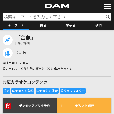
キーワード
曲名
歌手名
歌詞
「金魚」
カラオケ検索
[ キンギョ ]
Dolly
カラオケ店舗検索
選曲番号：
7210-43
どうか酷い夢だとボクに痛みを与えて
カラオケリクエスト
対応カラオケコンテンツ
全国りれき
リアルタイムで歌われている曲の一覧
デンモクアプリで予約
MYリスト保存