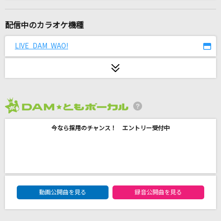
絶頂讃歌
和ぬか
配信中のカラオケ機種
Song for…
LIVE DAM WAO!
清水翔太
美しい鰭(名探偵コナンアニメバージョン)
スピッツ
2026年8月度
バラ色のタンゴ
今なら採用のチャンス！ エントリー受付中
瀬川瑛子
さくら(独唱)(ビデオクリップバージョン)
森山直太朗(直太朗)
DAM★ともボーカルエントリーランキング
アイワナムチュー feat. asmi,すりぃ
動画公開曲を見る
録音公開曲を見る
MAISONdes