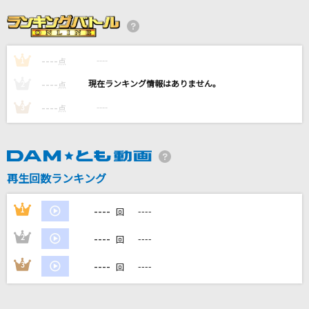
ブルーベリー・ナイツ
マカロニえんぴつ
----
----
1
Soranji
点
Mrs. GREEN APPLE
----
----
2
点
----
----
3
点
猫日
suis from ヨルシカ
たかがアイラブユー
再生回数ランキング
Official髭男dism
----
1
----
回
もっと見る
----
2
----
回
DAMの新曲・ランキングなど
----
3
----
回
カラオケ最新情報をチェック！