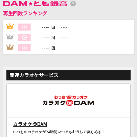
再生回数ランキング
DAMに会員登録・ログインして
カラオケをもっと楽しもう！
----
1
----
回
----
2
----
回
----
3
----
回
自宅でカラオケ歌い放題！
家族や友達と一緒に！練習にも！
関連カラオケサービス
カラオケ@DAM
いつものカラオケが24時間いつでもおうちで楽しめる！