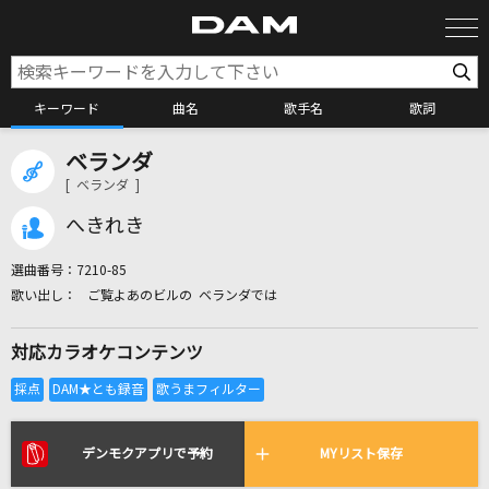
キーワード
曲名
歌手名
歌詞
ベランダ
カラオケ検索
[ ベランダ ]
へきれき
カラオケ店舗検索
選曲番号：
7210-85
ご覧よあのビルの ベランダでは
カラオケリクエスト
対応カラオケコンテンツ
全国りれき
リアルタイムで歌われている曲の一覧
デンモクアプリで予約
MYリスト保存