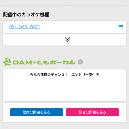
[良音]群青日和
東京事変
配信中のカラオケ機種
ルミナス - Luminous
LIVE DAM WAO!
アイナ・ジ・エンド
ハナミズキ
一青 窈
2026年8月度
女々しくて
今なら採用のチャンス！ エントリー受付中
ゴールデンボンバー
[生音]22才の別れ
風
DAM★ともボーカルエントリーランキング
星空のドライブ
動画公開曲を見る
録音公開曲を見る
松田聖子