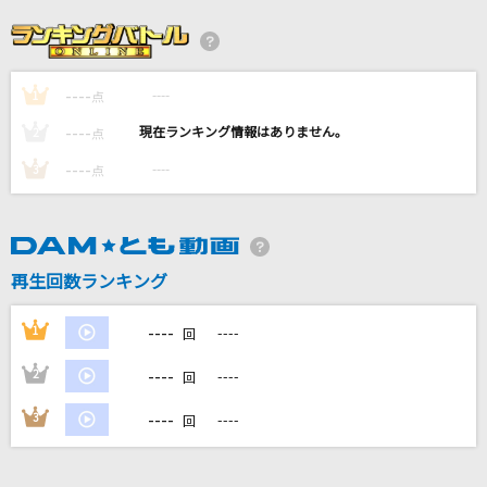
WOMAN
アン・ルイス
----
----
1
あびすいんざわーるど
点
Eve
----
----
2
点
----
----
3
点
たんぽぽ
大神ミオ
輝く月のように
再生回数ランキング
Superfly
----
1
----
回
もっと見る
----
2
----
回
DAMの新曲・ランキングなど
----
3
----
回
カラオケ最新情報をチェック！