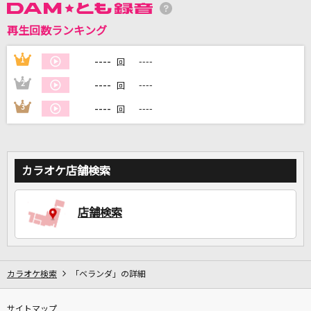
再生回数ランキング
DAMに会員登録・ログインして
カラオケをもっと楽しもう！
----
1
----
回
----
2
----
回
----
3
----
回
自宅でカラオケ歌い放題！
家族や友達と一緒に！練習にも！
カラオケ店舗検索
店舗検索
カラオケ検索
「ベランダ」の詳細
サイトマップ