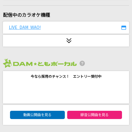
[生音]ピースサイン
米津玄師
配信中のカラオケ機種
[生音]天城越え
LIVE DAM WAO!
石川さゆり
CLOUDY HEART(GIGS at BUDOKAN BEAT EM
OTION ROCK'N ROLL CIRCUS TOUR)
BOOWY
2026年8月度
cazador del amor
今なら採用のチャンス！ エントリー受付中
FictionJunction YUUKA
真夏のマリア
安全地帯
DAM★ともボーカルエントリーランキング
動画公開曲を見る
録音公開曲を見る
だから僕は音楽を辞めた
ヨルシカ