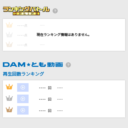
[生音]歌うたいのバラッド
斉藤和義
----
----
1
点
[生音]サヨナラ
----
----
2
点
GAO
----
----
3
点
感電(ビデオクリップバージョン)
米津玄師
再生回数ランキング
[生音]君は薔薇より美しい
布施明
----
1
----
回
もっと見る
----
2
----
回
----
3
----
回
DAMの新曲・ランキングなど
カラオケ最新情報をチェック！