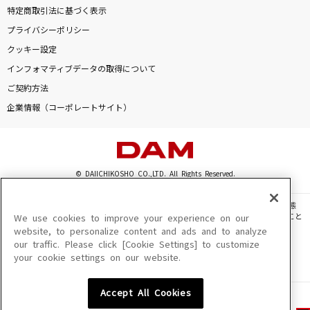
特定商取引法に基づく表示
プライバシーポリシー
クッキー設定
インフォマティブデータの取得について
ご契約方法
企業情報（コーポレートサイト）
© DAIICHIKOSHO CO.,LTD. All Rights Reserved.
このサイトに掲載されている一切の文章・画像・写真・動画・音声等を、手段や形態
を問わず、著作権法の定める範囲を超えて無断で複製、転載、ファイル化などすること
We use cookies to improve your experience on our
を禁じます。
website, to personalize content and ads and to analyze
our traffic. Please click [Cookie Settings] to customize
楽曲及びコンテンツは、機種によりご利用いただけない場合があります。
your cookie settings on our website.
楽曲及びコンテンツの配信日、配信内容が変更になる場合があります。
楽曲によりMYリスト保存ができない場合があります。
Accept All Cookies
JASRAC許諾番号
6602250213Y31015 6602250112Y38026 6602250240Y31015