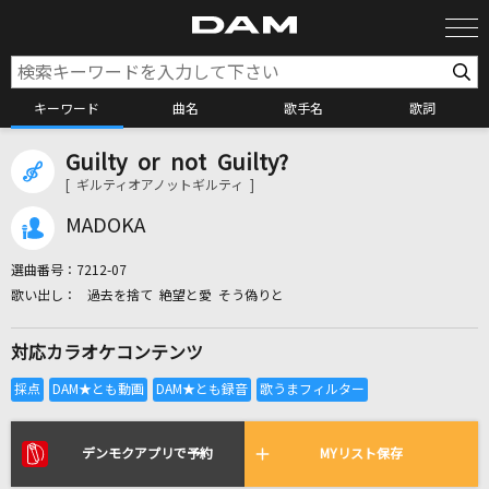
キーワード
曲名
歌手名
歌詞
Guilty or not Guilty?
カラオケ検索
[ ギルティオアノットギルティ ]
MADOKA
カラオケ店舗検索
選曲番号：
7212-07
過去を捨て 絶望と愛 そう偽りと
カラオケリクエスト
対応カラオケコンテンツ
全国りれき
リアルタイムで歌われている曲の一覧
デンモクアプリで予約
MYリスト保存