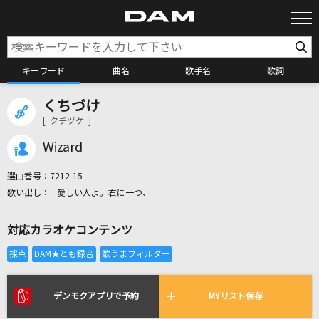
キーワード
曲名
歌手名
歌詞
くちづけ
カラオケ検索
[ クチヅケ ]
Wizard
カラオケ店舗検索
選曲番号：
7212-15
愛しい人よ。君に一つ、
カラオケリクエスト
対応カラオケコンテンツ
全国りれき
リアルタイムで歌われている曲の一覧
デンモクアプリで予約
MYリスト保存