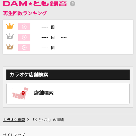
再生回数ランキング
DAMに会員登録・ログインして
カラオケをもっと楽しもう！
----
1
----
回
----
2
----
回
----
3
----
回
自宅でカラオケ歌い放題！
家族や友達と一緒に！練習にも！
カラオケ店舗検索
店舗検索
カラオケ検索
「くちづけ」の詳細
サイトマップ