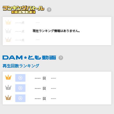
初恋のひと
小川知子
----
----
1
自由への招待
点
L'Arc-en-Ciel
----
----
2
点
----
----
3
点
[生音]綾
My Hair is Bad
ブリキノダンス
再生回数ランキング
Ado
----
1
----
回
もっと見る
----
2
----
回
DAMの新曲・ランキングなど
----
3
----
回
カラオケ最新情報をチェック！