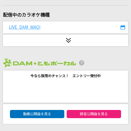
Lotus
平沢進
配信中のカラオケ機種
モエチャッカファイア
LIVE DAM WAO!
弌誠
Yankeee
Aooo
2026年8月度
ノーポイッ!
今なら採用のチャンス！ エントリー受付中
Petit Rabbit's
ダーリン
Mrs. GREEN APPLE
DAM★ともボーカルエントリーランキング
爆裂愛してる
動画公開曲を見る
録音公開曲を見る
M!LK