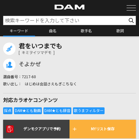
キーワード
曲名
歌手名
歌詞
君をいつまでも
カラオケ検索
[ キミヲイツマデモ ]
そよかぜ
カラオケ店舗検索
選曲番号：
7217-60
はじめは会話さえもぎこちなく
カラオケリクエスト
対応カラオケコンテンツ
全国りれき
リアルタイムで歌われている曲の一覧
デンモクアプリで予約
MYリスト保存