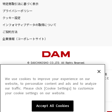
特定商取引法に基づく表示
プライバシーポリシー
クッキー設定
インフォマティブデータの取得について
ご契約方法
企業情報（コーポレートサイト）
© DAIICHIKOSHO CO.,LTD. All Rights Reserved.
このサイトに掲載されている一切の文章・画像・写真・動画・音声等を、手段や形態
を問わず、著作権法の定める範囲を超えて無断で複製、転載、ファイル化などすること
We use cookies to improve your experience on our
を禁じます。
website, to personalize content and ads and to analyze
our traffic. Please click [Cookie Settings] to customize
楽曲及びコンテンツは、機種によりご利用いただけない場合があります。
your cookie settings on our website.
楽曲及びコンテンツの配信日、配信内容が変更になる場合があります。
楽曲によりMYリスト保存ができない場合があります。
Accept All Cookies
JASRAC許諾番号
6602250213Y31015 6602250112Y38026 6602250240Y31015