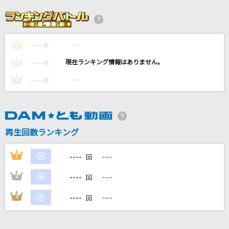
津軽三味線ひとり旅
彩青
----
----
1
WHITE BREATH
点
T.M.Revolution
----
----
2
点
----
----
3
点
Reach Out To The Truth
平田志穂子
時をとめて
再生回数ランキング
Misia
----
1
----
回
もっと見る
----
2
----
回
DAMの新曲・ランキングなど
----
3
----
回
カラオケ最新情報をチェック！