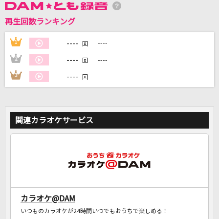
再生回数ランキング
DAMに会員登録・ログインして
カラオケをもっと楽しもう！
----
1
----
回
----
2
----
回
----
3
----
回
自宅でカラオケ歌い放題！
家族や友達と一緒に！練習にも！
関連カラオケサービス
カラオケ@DAM
いつものカラオケが24時間いつでもおうちで楽しめる！