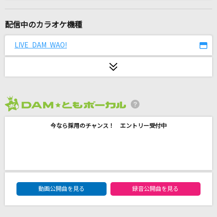
残酷な天使のテーゼ
高橋洋子
配信中のカラオケ機種
冥冥
LIVE DAM WAO!
Chevon
[生音]そういう好き
wacci
2026年8月度
Subtitle
今なら採用のチャンス！ エントリー受付中
Official髭男dism
クラウン新車で買ってあげる
amazarashi
DAM★ともボーカルエントリーランキング
魂のルフラン
動画公開曲を見る
録音公開曲を見る
高橋洋子