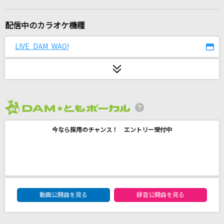
プロローグ
Uru
配信中のカラオケ機種
恋の終わりの名古屋にひとり
LIVE DAM WAO!
水森かおり
GUTS !
嵐(アラシ)
2026年8月度
ヒロガリズム
今なら採用のチャンス！ エントリー受付中
石井あみ、吉武千颯
[生音]サウダージ
ポルノグラフィティ
DAM★ともボーカルエントリーランキング
告白
動画公開曲を見る
録音公開曲を見る
FUNKY MONKEY BABYS