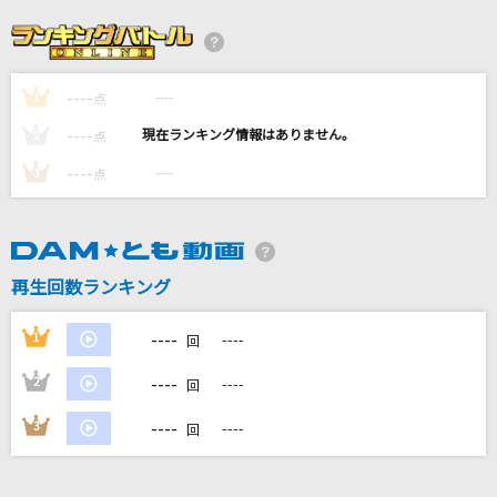
Soranji
Mrs. GREEN APPLE
----
----
1
[生音]ハッピーラッキーチャッピー
点
ano
----
----
2
点
----
----
3
点
[生音]幸せ
back number
[生音]薔薇の雨
再生回数ランキング
北原ミレイ
----
1
----
回
もっと見る
----
2
----
回
DAMの新曲・ランキングなど
----
3
----
回
カラオケ最新情報をチェック！