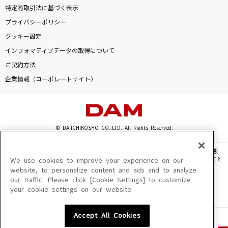
特定商取引法に基づく表示
プライバシーポリシー
クッキー設定
インフォマティブデータの取得について
ご契約方法
企業情報（コーポレートサイト）
© DAIICHIKOSHO CO.,LTD. All Rights Reserved.
このサイトに掲載されている一切の文章・画像・写真・動画・音声等を、手段や形態
を問わず、著作権法の定める範囲を超えて無断で複製、転載、ファイル化などすること
We use cookies to improve your experience on our
を禁じます。
website, to personalize content and ads and to analyze
our traffic. Please click [Cookie Settings] to customize
楽曲及びコンテンツは、機種によりご利用いただけない場合があります。
your cookie settings on our website.
楽曲及びコンテンツの配信日、配信内容が変更になる場合があります。
楽曲によりMYリスト保存ができない場合があります。
Accept All Cookies
JASRAC許諾番号
6602250213Y31015 6602250112Y38026 6602250240Y31015