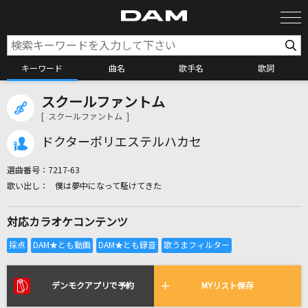
キーワード
曲名
歌手名
歌詞
スクールファントム
カラオケ検索
[ スクールファントム ]
ドクターポリエステルハカセ
カラオケ店舗検索
選曲番号：
7217-63
僕は夢中になって駈けてきた
カラオケリクエスト
対応カラオケコンテンツ
全国りれき
リアルタイムで歌われている曲の一覧
デンモクアプリで予約
MYリスト保存