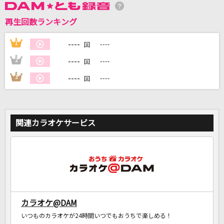
再生回数ランキング
DAMに会員登録・ログインして
カラオケをもっと楽しもう！
----
1
----
回
----
2
----
回
----
3
----
回
自宅でカラオケ歌い放題！
家族や友達と一緒に！練習にも！
関連カラオケサービス
カラオケ@DAM
いつものカラオケが24時間いつでもおうちで楽しめる！