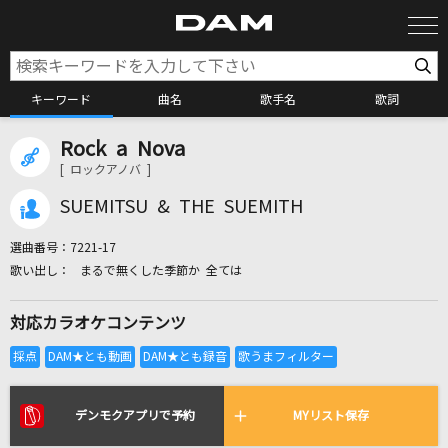
キーワード
曲名
歌手名
歌詞
Rock a Nova
カラオケ検索
[ ロックアノバ ]
SUEMITSU & THE SUEMITH
カラオケ店舗検索
選曲番号：
7221-17
まるで無くした季節か 全ては
カラオケリクエスト
対応カラオケコンテンツ
全国りれき
リアルタイムで歌われている曲の一覧
デンモクアプリで予約
MYリスト保存