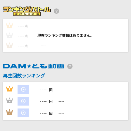
やさしいキスをして
川畑要
----
----
1
[生音]The Beginning
点
ONE OK ROCK
----
----
2
点
----
----
3
点
[生音]君の名は希望
乃木坂46
正解
再生回数ランキング
RADWIMPS
----
1
----
回
もっと見る
----
2
----
回
DAMの新曲・ランキングなど
----
3
----
回
カラオケ最新情報をチェック！