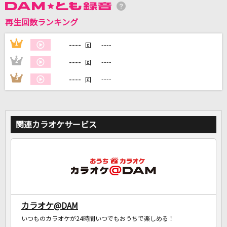
再生回数ランキング
DAMに会員登録・ログインして
カラオケをもっと楽しもう！
----
1
----
回
----
2
----
回
----
3
----
回
自宅でカラオケ歌い放題！
家族や友達と一緒に！練習にも！
関連カラオケサービス
カラオケ@DAM
いつものカラオケが24時間いつでもおうちで楽しめる！