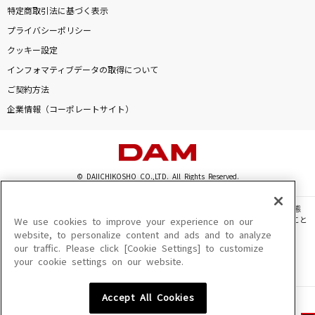
特定商取引法に基づく表示
プライバシーポリシー
クッキー設定
インフォマティブデータの取得について
ご契約方法
企業情報（コーポレートサイト）
© DAIICHIKOSHO CO.,LTD. All Rights Reserved.
このサイトに掲載されている一切の文章・画像・写真・動画・音声等を、手段や形態
を問わず、著作権法の定める範囲を超えて無断で複製、転載、ファイル化などすること
We use cookies to improve your experience on our
を禁じます。
website, to personalize content and ads and to analyze
our traffic. Please click [Cookie Settings] to customize
楽曲及びコンテンツは、機種によりご利用いただけない場合があります。
your cookie settings on our website.
楽曲及びコンテンツの配信日、配信内容が変更になる場合があります。
楽曲によりMYリスト保存ができない場合があります。
Accept All Cookies
JASRAC許諾番号
6602250213Y31015 6602250112Y38026 6602250240Y31015