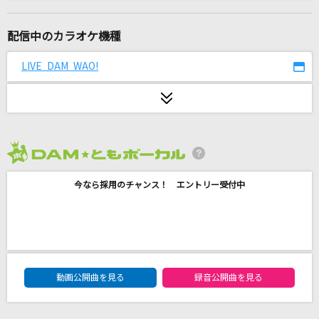
夕立のりぼん
ミキト(みきとP) feat.MAYU
配信中のカラオケ機種
I WISH
LIVE DAM WAO!
モーニング娘。
[生音]恋におちて-Fall in love-
小林明子
2026年8月度
Esperanza
今なら採用のチャンス！ エントリー受付中
西野カナ
STAY with ME
マカロニえんぴつ
DAM★ともボーカルエントリーランキング
エロ
動画公開曲を見る
録音公開曲を見る
クリープハイプ