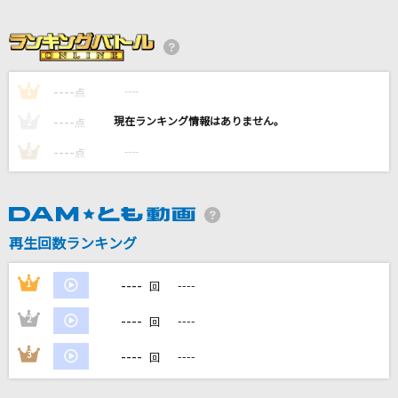
別の人の彼女になったよ
wacci
君に夢中!!
----
----
1
点
浪漫派マシュマロ
----
----
2
点
[良音]硝子の少年
----
----
3
点
KinKi Kids
愛のうた
倖田來未
再生回数ランキング
もっと見る
----
1
----
回
----
2
----
回
DAMの新曲・ランキングなど
カラオケ最新情報をチェック！
----
3
----
回