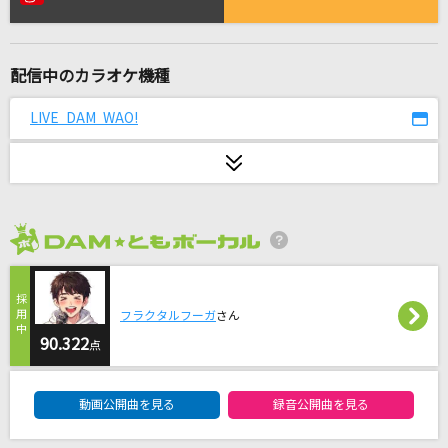
Junkies
＝LOVE
配信中のカラオケ機種
BRAVE GROOVE
iLiFE!
LIVE DAM WAO!
カノープス
Novelbright
[生音]ボクノート
2026年8月度
スキマスイッチ
[生音]Happiness
フラクタルフーガ
さん
嵐(アラシ)
90.322
点
DAM★ともボーカルエントリーランキング
[生音]天城越え
動画公開曲を見る
録音公開曲を見る
石川さゆり