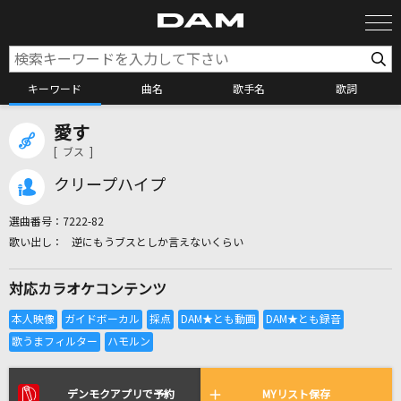
キーワード
曲名
歌手名
歌詞
愛す
カラオケ検索
[ ブス ]
クリープハイプ
カラオケ店舗検索
選曲番号：
7222-82
逆にもうブスとしか言えないくらい
カラオケリクエスト
対応カラオケコンテンツ
全国りれき
リアルタイムで歌われている曲の一覧
デンモクアプリで予約
MYリスト保存