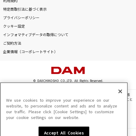
利用規約
特定商取引法に基づく表示
プライバシーポリシー
クッキー設定
インフォマティブデータの取得について
ご契約方法
企業情報（コーポレートサイト）
© DAIICHIKOSHO CO.,LTD. All Rights Reserved.
このサイトに掲載されている一切の文章・画像・写真・動画・音声等を、手段や形態
を問わず、著作権法の定める範囲を超えて無断で複製、転載、ファイル化などすること
We use cookies to improve your experience on our
を禁じます。
website, to personalize content and ads and to analyze
our traffic. Please click [Cookie Settings] to customize
楽曲及びコンテンツは、機種によりご利用いただけない場合があります。
your cookie settings on our website.
楽曲及びコンテンツの配信日、配信内容が変更になる場合があります。
楽曲によりMYリスト保存ができない場合があります。
Accept All Cookies
JASRAC許諾番号