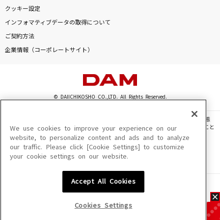
クッキー設定
インフォマティブデータの取得について
ご契約方法
企業情報（コーポレートサイト）
© DAIICHIKOSHO CO.,LTD. All Rights Reserved.
このサイトに掲載されている一切の文章・画像・写真・動画・音声等を、手段や形態
を問わず、著作権法の定める範囲を超えて無断で複製、転載、ファイル化などすること
We use cookies to improve your experience on our
を禁じます。
website, to personalize content and ads and to analyze
our traffic. Please click [Cookie Settings] to customize
楽曲及びコンテンツは、機種によりご利用いただけない場合があります。
your cookie settings on our website.
楽曲及びコンテンツの配信日、配信内容が変更になる場合があります。
楽曲によりMYリスト保存ができない場合があります。
Accept All Cookies
JASRAC許諾番号
6602250213Y31015 6602250112Y38026 6602250240Y31015
6602250241Y45122
Cookies Settings
NexTone許諾番号