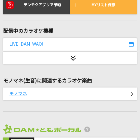
初恋リバイバル
デンモクアプリで予約
MYリスト保存
iLiFE!
サリシノハラ
配信中のカラオケ機種
ミキト(みきとP) feat.初音ミク
LIVE DAM WAO!
half & half
timelesz
Body & Soul
モノマネ(生音)に関連するカラオケ楽曲
SPEED
モノマネ
浄土と阿修羅の金環蝕よ(Full ver.)
藤原泰衡(鳥海浩輔)
Bunny Girl
AKASAKI
2026年8月度