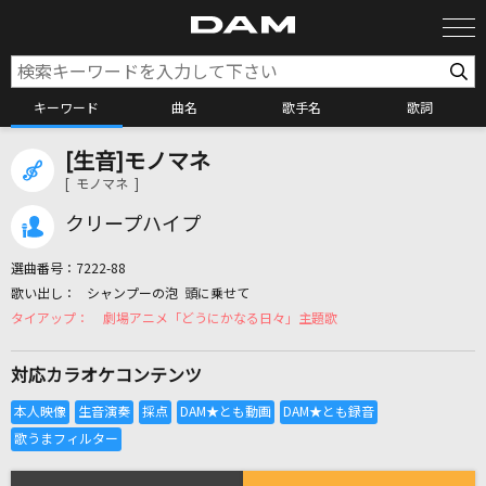
キーワード
曲名
歌手名
歌詞
[生音]モノマネ
カラオケ検索
[ モノマネ ]
クリープハイプ
カラオケ店舗検索
選曲番号：
7222-88
シャンプーの泡 頭に乗せて
カラオケリクエスト
劇場アニメ「どうにかなる日々」主題歌
対応カラオケコンテンツ
全国りれき
リアルタイムで歌われている曲の一覧