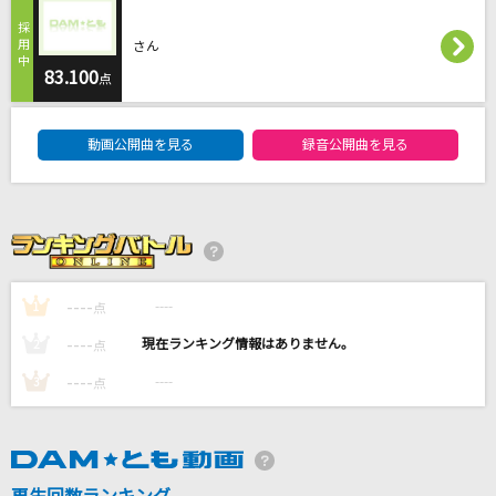
夜明けまで強がらなくてもいい
乃木坂46
さん
83.100
点
[生音]レイン
DAM★ともボーカルエントリーランキング
シド
動画公開曲を見る
録音公開曲を見る
[生音]Link
L'Arc-en-Ciel
くちなしの花
渡哲也
----
----
1
点
----
----
2
点
もっと見る
----
----
3
点
DAMの新曲・ランキングなど
カラオケ最新情報をチェック！