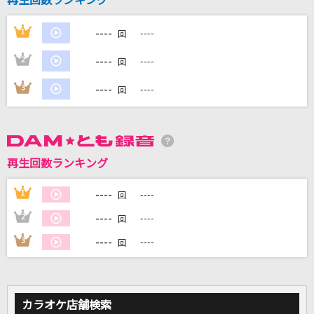
再生回数ランキング
----
1
----
回
DAMに会員登録・ログインして
カラオケをもっと楽しもう！
----
2
----
回
----
3
----
回
自宅でカラオケ歌い放題！
家族や友達と一緒に！練習にも！
再生回数ランキング
----
1
----
回
----
2
----
回
----
3
----
回
カラオケ店舗検索