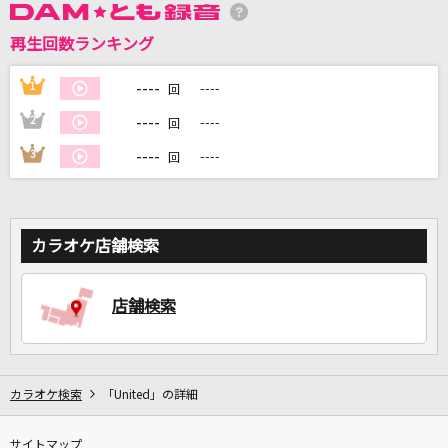
再生回数ランキング
DAMに会員登録・ログインして
カラオケをもっと楽しもう！
----
1
----
回
----
2
----
回
----
3
----
回
自宅でカラオケ歌い放題！
家族や友達と一緒に！練習にも！
カラオケ店舗検索
店舗検索
カラオケ検索
「United」の詳細
サイトマップ