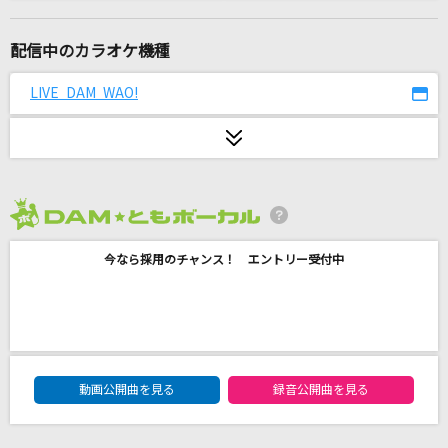
感電(ビデオクリップバージョン)
米津玄師
配信中のカラオケ機種
ころしちゃった!
LIVE DAM WAO!
夏山よつぎ
ワインの匂い
オフコース
2026年8月度
心臓を捧げよ!
今なら採用のチャンス！ エントリー受付中
Linked Horizon
200%のジュモン
team Le TAO
DAM★ともボーカルエントリーランキング
がらくた(ビデオクリップバージョン)
動画公開曲を見る
録音公開曲を見る
米津玄師