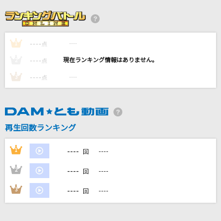
Paradise Lost
茅原実里
----
----
1
繋いだ手から
点
back number
----
----
2
点
----
----
3
点
[生音]今を抱きしめて
NOA
[生音]サウダージ
再生回数ランキング
ポルノグラフィティ
----
1
----
回
もっと見る
----
2
----
回
DAMの新曲・ランキングなど
----
3
----
回
カラオケ最新情報をチェック！