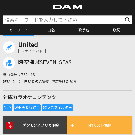
キーワード
曲名
歌手名
歌詞
United
カラオケ検索
[ ユナイテッド ]
時空海賊SEVEN SEAS
カラオケ店舗検索
選曲番号：
7224-13
白い星の砂集め 空に投げたなら
カラオケリクエスト
対応カラオケコンテンツ
全国りれき
リアルタイムで歌われている曲の一覧
デンモクアプリで予約
MYリスト保存